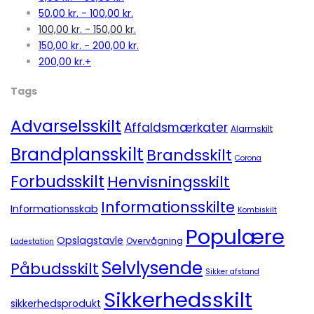
50,00
kr.
-
100,00
kr.
100,00
kr.
-
150,00
kr.
150,00
kr.
-
200,00
kr.
200,00
kr.
+
Tags
Advarselsskilt
Affaldsmærkater
Alarmskilt
Brandplansskilt
Brandsskilt
Corona
Forbudsskilt
Henvisningsskilt
Informationsskilte
Informationsskab
Kombiskilt
Populære
Opslagstavle
Overvågning
Ladestation
Selvlysende
Påbudsskilt
Sikker afstand
Sikkerhedsskilt
sikkerhedsprodukt