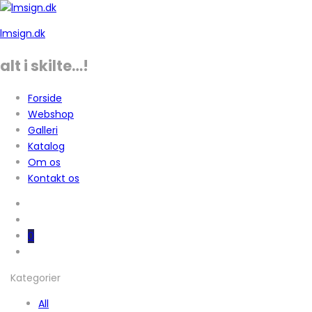
lmsign.dk
alt i skilte…!
Forside
Webshop
Galleri
Katalog
Om os
Kontakt os
0
Kategorier
All