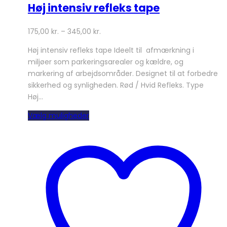
Høj intensiv refleks tape
175,00
kr.
–
345,00
kr.
Høj intensiv refleks tape Ideelt til afmærkning i
miljøer som parkeringsarealer og kældre, og
markering af arbejdsområder. Designet til at forbedre
sikkerhed og synligheden. Rød / Hvid Refleks. Type
Høj…
Dette
Vælg muligheder
vare
har
flere
varianter.
Mulighederne
kan
vælges
på
varesiden