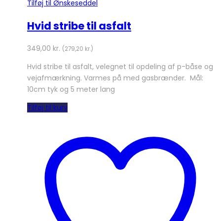
Tilføj til Ønskeseddel
Hvid stribe til asfalt
349,00
kr.
(
279,20
kr.
)
Hvid stribe til asfalt, velegnet til opdeling af p-båse og
vejafmærkning. Varmes på med gasbrænder. Mål:
10cm tyk og 5 meter lang
Tilføj til kurv