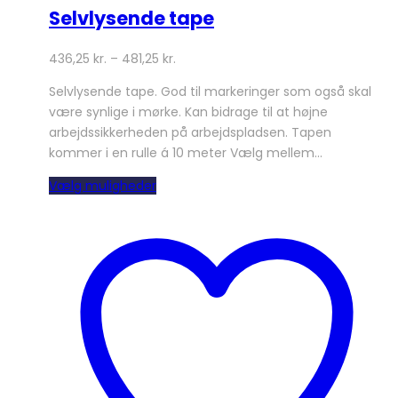
Selvlysende tape
436,25
kr.
–
481,25
kr.
Selvlysende tape. God til markeringer som også skal
være synlige i mørke. Kan bidrage til at højne
arbejdssikkerheden på arbejdspladsen. Tapen
kommer i en rulle á 10 meter Vælg mellem…
Dette
Vælg muligheder
vare
har
flere
varianter.
Mulighederne
kan
vælges
på
varesiden