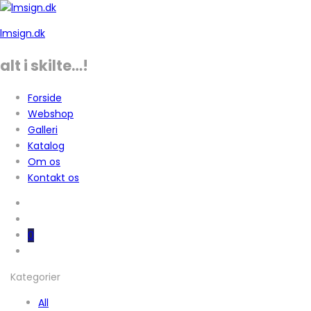
lmsign.dk
alt i skilte…!
Forside
Webshop
Galleri
Katalog
Om os
Kontakt os
0
Kategorier
All