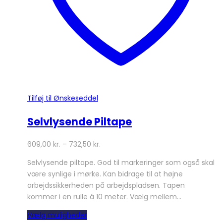
Tilføj til Ønskeseddel
Selvlysende Piltape
609,00
kr.
–
732,50
kr.
Selvlysende piltape. God til markeringer som også skal
være synlige i mørke. Kan bidrage til at højne
arbejdssikkerheden på arbejdspladsen. Tapen
kommer i en rulle á 10 meter. Vælg mellem…
Dette
Vælg muligheder