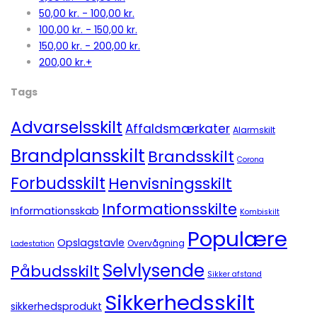
50,00
kr.
-
100,00
kr.
100,00
kr.
-
150,00
kr.
150,00
kr.
-
200,00
kr.
200,00
kr.
+
Tags
Advarselsskilt
Affaldsmærkater
Alarmskilt
Brandplansskilt
Brandsskilt
Corona
Forbudsskilt
Henvisningsskilt
Informationsskilte
Informationsskab
Kombiskilt
Populære
Opslagstavle
Overvågning
Ladestation
Selvlysende
Påbudsskilt
Sikker afstand
Sikkerhedsskilt
sikkerhedsprodukt