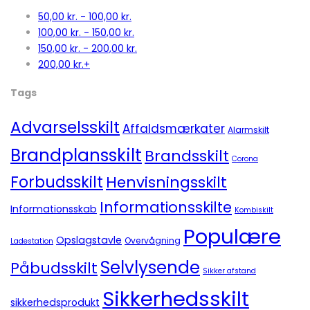
50,00
kr.
-
100,00
kr.
100,00
kr.
-
150,00
kr.
150,00
kr.
-
200,00
kr.
200,00
kr.
+
Tags
Advarselsskilt
Affaldsmærkater
Alarmskilt
Brandplansskilt
Brandsskilt
Corona
Forbudsskilt
Henvisningsskilt
Informationsskilte
Informationsskab
Kombiskilt
Populære
Opslagstavle
Overvågning
Ladestation
Selvlysende
Påbudsskilt
Sikker afstand
Sikkerhedsskilt
sikkerhedsprodukt