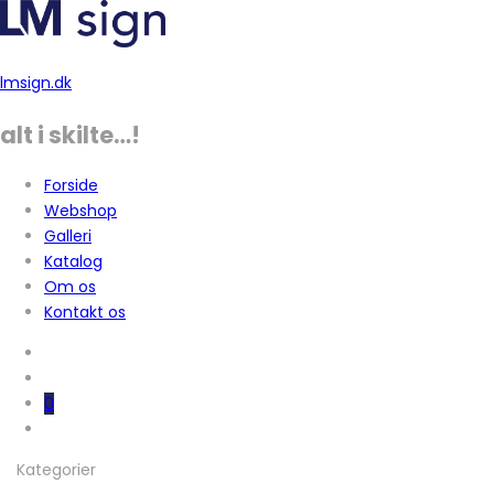
lmsign.dk
alt i skilte…!
Forside
Webshop
Galleri
Katalog
Om os
Kontakt os
0
Kategorier