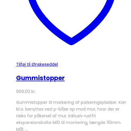
varesiden
Tilføj til Ønskeseddel
Gummistopper
909,00
kr.
Gummistopper til markering af parkeringspladser. Kan
bl.a. benyttes ved p-båse op mod mur, hvor der er
risiko for påkørsel af mur. Inklusiv rustfri
ekspansionsbolte M10 til montering, længde 110mm.
Mål: …