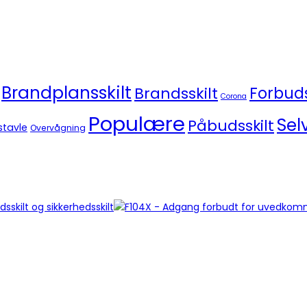
Brandplansskilt
Brandsskilt
Forbuds
Corona
Populære
Sel
Påbudsskilt
stavle
Overvågning