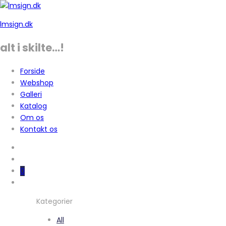
lmsign.dk
alt i skilte…!
Forside
Webshop
Galleri
Katalog
Om os
Kontakt os
0
Kategorier
All