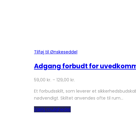
Tilføj til Ønskeseddel
Adgang forbudt for uvedkomm
59,00
kr.
–
129,00
kr.
Et forbudsskilt, som leverer et sikkerhedsbuds
nødvendigt. Skiltet anvendes ofte til rum…
Dette
Vælg muligheder
vare
har
flere