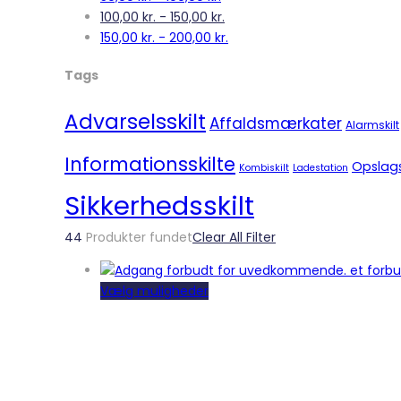
100,00
kr.
-
150,00
kr.
150,00
kr.
-
200,00
kr.
Tags
Advarselsskilt
Affaldsmærkater
Alarmskilt
Informationsskilte
Opslag
Kombiskilt
Ladestation
Sikkerhedsskilt
44
Produkter fundet
Clear All Filter
Dette
Vælg muligheder
vare
har
flere
varianter.
Mulighederne