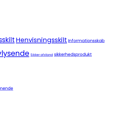
skilt
Henvisningsskilt
Informationsskab
vlysende
sikkerhedsprodukt
Sikker afstand