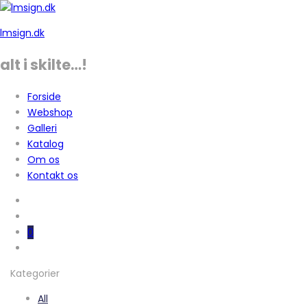
lmsign.dk
alt i skilte…!
Forside
Webshop
Galleri
Katalog
Om os
Kontakt os
0
Kategorier
All