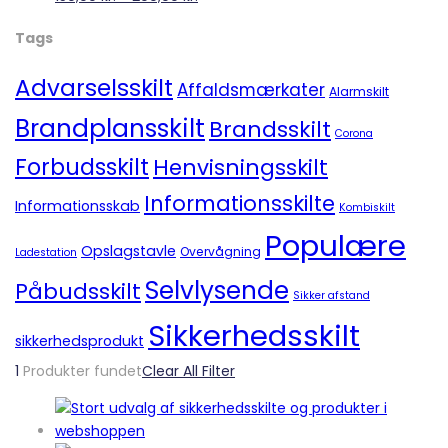
Tags
Advarselsskilt
Affaldsmærkater
Alarmskilt
Brandplansskilt
Brandsskilt
Corona
Forbudsskilt
Henvisningsskilt
Informationsskilte
Informationsskab
Kombiskilt
Populære
Opslagstavle
Overvågning
Ladestation
Selvlysende
Påbudsskilt
Sikker afstand
Sikkerhedsskilt
sikkerhedsprodukt
1
Produkter fundet
Clear All Filter