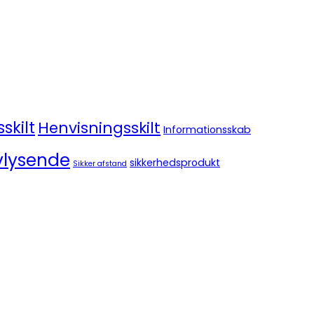
skilt
Henvisningsskilt
Informationsskab
vlysende
sikkerhedsprodukt
Sikker afstand