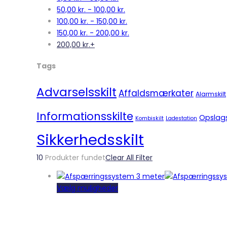
50,00
kr.
-
100,00
kr.
100,00
kr.
-
150,00
kr.
150,00
kr.
-
200,00
kr.
200,00
kr.
+
Tags
Advarselsskilt
Affaldsmærkater
Alarmskilt
Informationsskilte
Opslag
Kombiskilt
Ladestation
Sikkerhedsskilt
10
Produkter fundet
Clear All Filter
Dette
Vælg muligheder
vare
har
flere