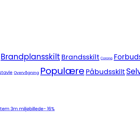
Brandplansskilt
Brandsskilt
Forbuds
Corona
Populære
Sel
Påbudsskilt
stavle
Overvågning
-
16%