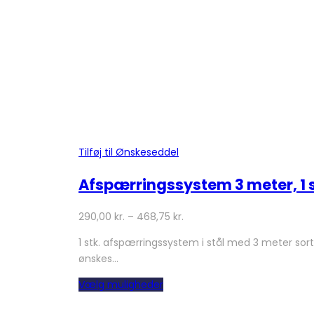
Tilføj til Ønskeseddel
Afspærringssystem 3 meter, 1 
290,00
kr.
–
468,75
kr.
1 stk. afspærringssystem i stål med 3 meter sort
ønskes…
Dette
Vælg muligheder
vare