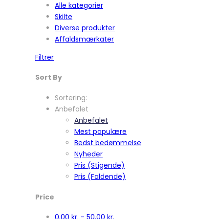
Alle kategorier
Skilte
Diverse produkter
Affaldsmærkater
Filtrer
Sort By
Sortering:
Anbefalet
Anbefalet
Mest populære
Bedst bedømmelse
Nyheder
Pris (Stigende)
Pris (Faldende)
Price
0,00
kr.
-
50,00
kr.