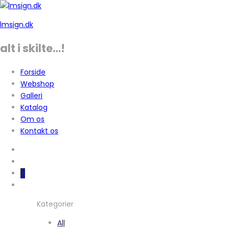
lmsign.dk
alt i skilte…!
Forside
Webshop
Galleri
Katalog
Om os
Kontakt os
0
Kategorier
All