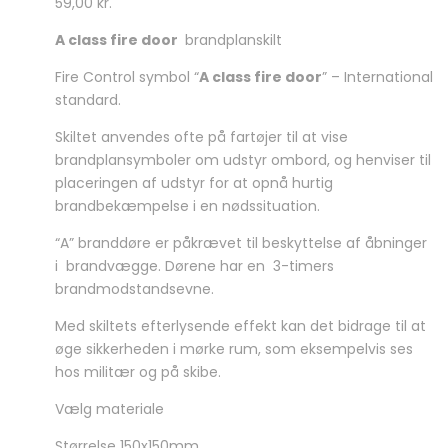
59,00
kr.
A class fire door
brandplanskilt
Fire Control symbol “
A class fire door
” – International
standard.
Skiltet anvendes ofte på fartøjer til at vise
brandplansymboler om udstyr ombord, og henviser til
placeringen af udstyr for at opnå hurtig
brandbekæmpelse i en nødssituation.
“A” branddøre er påkrævet til beskyttelse af åbninger
i brandvægge. Dørene har en 3-timers
brandmodstandsevne.
Med skiltets efterlysende effekt kan det bidrage til at
øge sikkerheden i mørke rum, som eksempelvis ses
hos militær og på skibe.
Vælg materiale
Størrelse 150x150mm