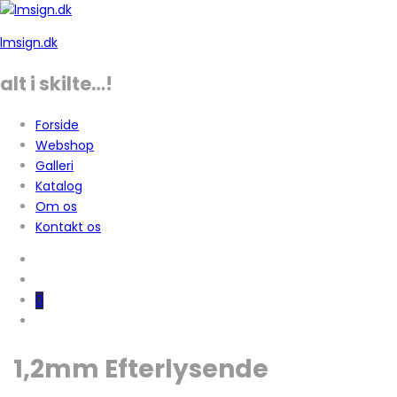
lmsign.dk
alt i skilte…!
Forside
Webshop
Galleri
Katalog
Om os
Kontakt os
0
1,2mm Efterlysende