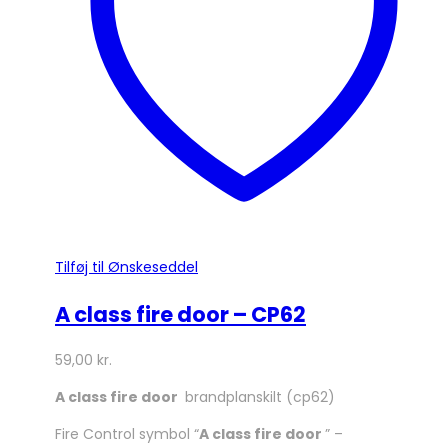
vælges
på
varesiden
Tilføj til Ønskeseddel
A class fire door – CP62
59,00
kr.
A class fire door
brandplanskilt (cp62)
Fire Control symbol “
A class fire door
” –