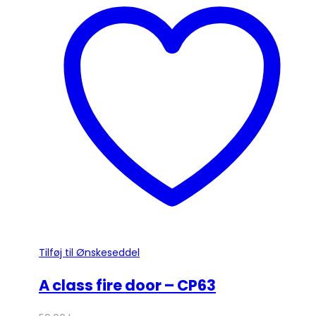
flere
varianter.
Mulighederne
kan
vælges
på
varesiden
Tilføj til Ønskeseddel
A class fire door – CP63