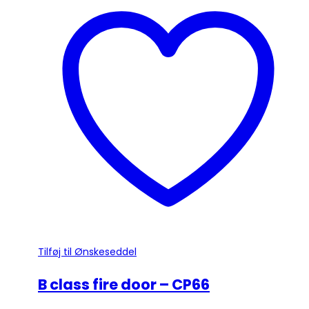
har
flere
varianter.
Mulighederne
kan
vælges
på
varesiden
Tilføj til Ønskeseddel
B class fire door – CP66