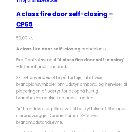
Tilføj til Ønskeseddel
A class fire door self-closing –
CP65
59,00
kr.
A class fire door self-closing
brandplanskilt
Fire Control symbol “
A class fire door self-closing
”
– International standard.
Skiltet anvendes ofte på fartøjer til at vise
brandplansymboler om udstyr ombord, og henviser til
placeringen af udstyr for at opnå hurtig
brandbekæmpelse i en nødssituation.
“A” branddøre er påkrævet til beskyttelse af åbninger
i brandvægge. Dørene har en 3-timers
brandmodstandsevne.