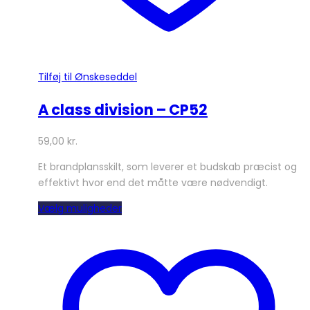
Tilføj til Ønskeseddel
A class division – CP52
59,00
kr.
Et brandplansskilt, som leverer et budskab præcist og
effektivt hvor end det måtte være nødvendigt.
Dette
Vælg muligheder
vare
har
flere
varianter.
Mulighederne
kan