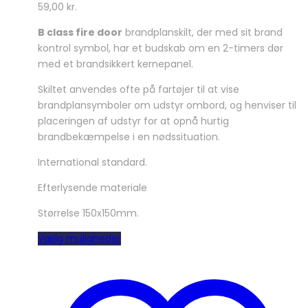
59,00
kr.
B class fire door
brandplanskilt, der med sit brand
kontrol symbol, har et budskab om en 2-timers dør
med et brandsikkert kernepanel.
Skiltet anvendes ofte på fartøjer til at vise
brandplansymboler om udstyr ombord, og henviser til
placeringen af udstyr for at opnå hurtig
brandbekæmpelse i en nødssituation.
International standard.
Efterlysende materiale
Størrelse 150x150mm.
Dette
Vælg muligheder
vare
har
flere
varianter.