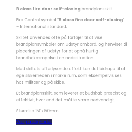
B class fire door self-closing
brandplansskilt
Fire Control symbol “
B class fire door self-closing
”
– International standard.
Skiltet anvendes ofte på fartøjer til at vise
brandplansymboler om udstyr ombord, og henviser til
placeringen af udstyr for at opnå hurtig
brandbekæmpelse i en nødssituation.
Med skiltets efterlysende effekt kan det bidrage til at
øge sikkerheden i mørke rum, som eksempelvis ses
hos militær og på skibe.
Et brandplansskilt, som leverer et budskab præcist og
effektivt, hvor end det måtte være nødvendigt.
Størrelse 150x150mm
Dette
Vælg muligheder
vare