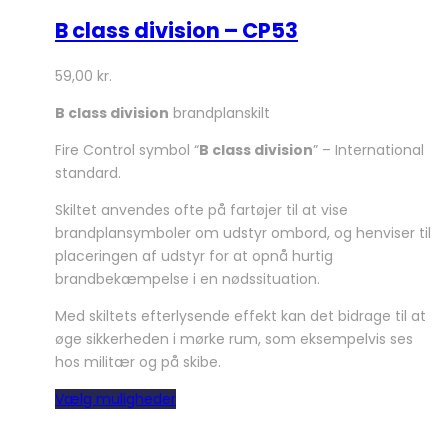
B class division – CP53
59,00
kr.
B class division
brandplanskilt
Fire Control symbol “
B class division
” – International
standard.
Skiltet anvendes ofte på fartøjer til at vise
brandplansymboler om udstyr ombord, og henviser til
placeringen af udstyr for at opnå hurtig
brandbekæmpelse i en nødssituation.
Med skiltets efterlysende effekt kan det bidrage til at
øge sikkerheden i mørke rum, som eksempelvis ses
hos militær og på skibe.
Dette
Vælg muligheder
vare
har