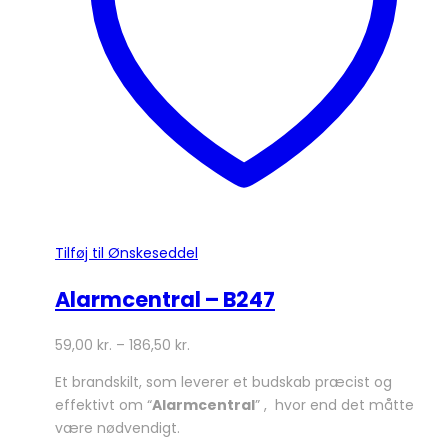
vælges
på
varesiden
Tilføj til Ønskeseddel
Alarmcentral – B247
59,00
kr.
–
186,50
kr.
Et brandskilt, som leverer et budskab præcist og
effektivt om “
Alarmcentral
” , hvor end det måtte
være nødvendigt.