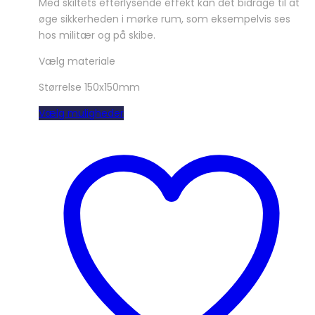
Med skiltets efterlysende effekt kan det bidrage til at
øge sikkerheden i mørke rum, som eksempelvis ses
hos militær og på skibe.
Vælg materiale
Størrelse 150x150mm
Dette
Vælg muligheder
vare
har
flere
varianter.
Mulighederne
kan
vælges
på
varesiden