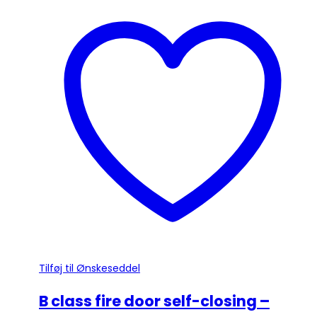
har
flere
varianter.
Mulighederne
kan
vælges
på
varesiden
Tilføj til Ønskeseddel
B class fire door self-closing –