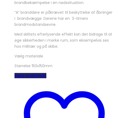
brandbekæmpelse i en nødssituation.
“A” branddøre er påkrævet til beskyttelse af åbninger
i brandvægge. Dørene har en 3-timers
brandmodstandsevne.
Med skiltets efterlysende effekt kan det bidrage til at
øge sikkerheden i mørke rum, som eksempelvis ses
hos militær og på skibe.
Vælg materiale
Størrelse 150x150mm
Dette
Vælg muligheder
vare
har
flere
varianter.
Mulighederne
kan
vælges