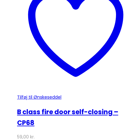
Mulighederne
kan
vælges
på
varesiden
Tilføj til Ønskeseddel
B class fire door self-closing –
CP68
59,00
kr.