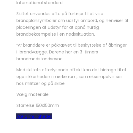
International standard.
Skiltet anvendes ofte på fartøjer til at vise
brandplansymboler om udstyr ombord, og henviser til
placeringen af udstyr for at opnå hurtig
brandbekæmpelse i en nødssituation.
“A” branddøre er påkrævet til beskyttelse af åbninger
i brandvægge. Dørene har en 3-timers
brandmodstandsevne.
Med skiltets efterlysende effekt kan det bidrage til at
øge sikkerheden i mørke rum, som eksempelvis ses
hos militær og på skibe.
Vælg materiale
Størrelse 150x150mm
Dette
Vælg muligheder
vare
har