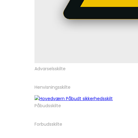
Advarselsskilte
Henvisningsskilte
Påbudsskilte
Forbudsskilte