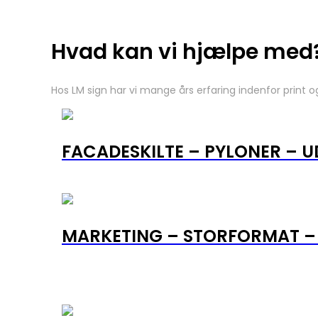
Hvad kan vi hjælpe med
Hos LM sign har vi mange års erfaring indenfor print og 
FACADESKILTE – PYLONER – U
MARKETING – STORFORMAT – 