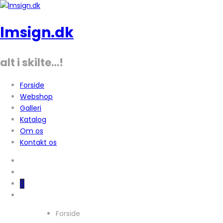
lmsign.dk
alt i skilte…!
Forside
Webshop
Galleri
Katalog
Om os
Kontakt os
0
Forside