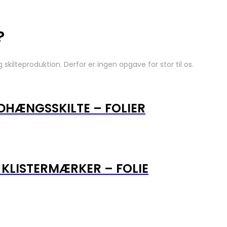
?
skilteproduktion. Derfor er ingen opgave for stor til os.
DHÆNGSSKILTE – FOLIER
KLISTERMÆRKER – FOLIE