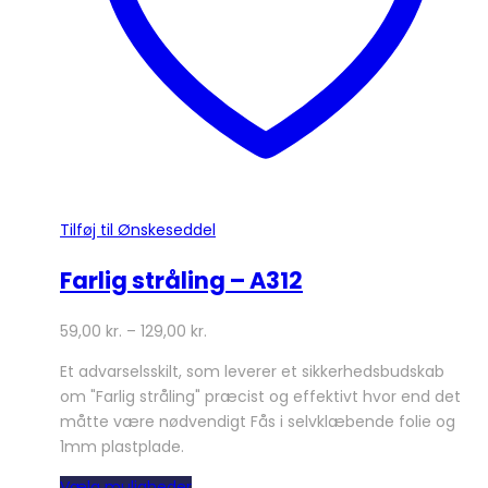
varesiden
Tilføj til Ønskeseddel
Farlig stråling – A312
59,00
kr.
–
129,00
kr.
Et advarselsskilt, som leverer et sikkerhedsbudskab
om "Farlig stråling" præcist og effektivt hvor end det
måtte være nødvendigt Fås i selvklæbende folie og
1mm plastplade.
Dette
Vælg muligheder