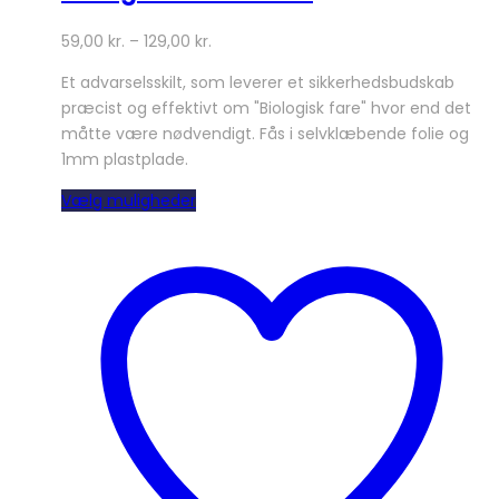
59,00
kr.
–
129,00
kr.
Et advarselsskilt, som leverer et sikkerhedsbudskab
præcist og effektivt om "Biologisk fare" hvor end det
måtte være nødvendigt. Fås i selvklæbende folie og
1mm plastplade.
Dette
Vælg muligheder
vare
har
flere
varianter.
Mulighederne
kan
vælges
på
varesiden