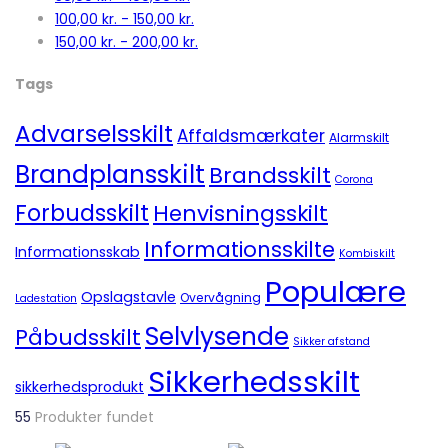
100,00
kr.
-
150,00
kr.
150,00
kr.
-
200,00
kr.
Tags
Advarselsskilt
Affaldsmærkater
Alarmskilt
Brandplansskilt
Brandsskilt
Corona
Forbudsskilt
Henvisningsskilt
Informationsskilte
Informationsskab
Kombiskilt
Populære
Opslagstavle
Overvågning
Ladestation
Selvlysende
Påbudsskilt
Sikker afstand
Sikkerhedsskilt
sikkerhedsprodukt
55
Produkter fundet