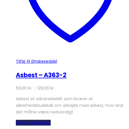
varesiden
Tilføj til Ønskeseddel
Asbest – A363-2
59,00
kr.
–
129,00
kr.
Asbest et advarselsskilt som leverer et
sikkerhedsbudskab om arbejde med asbest, hvor end
det måtte være nødvendigt
Dette
Vælg muligheder