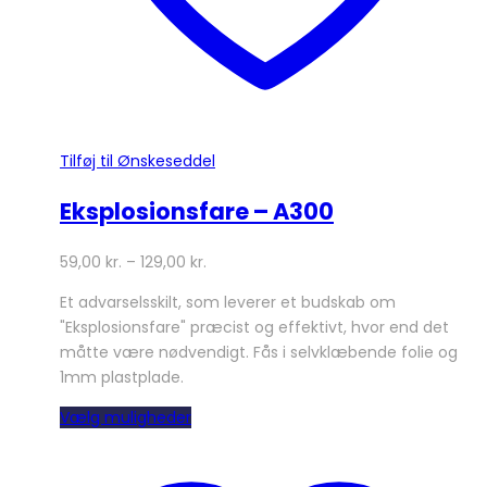
Tilføj til Ønskeseddel
Eksplosionsfare – A300
59,00
kr.
–
129,00
kr.
Et advarselsskilt, som leverer et budskab om
"Eksplosionsfare" præcist og effektivt, hvor end det
måtte være nødvendigt. Fås i selvklæbende folie og
1mm plastplade.
Dette
Vælg muligheder
vare
har