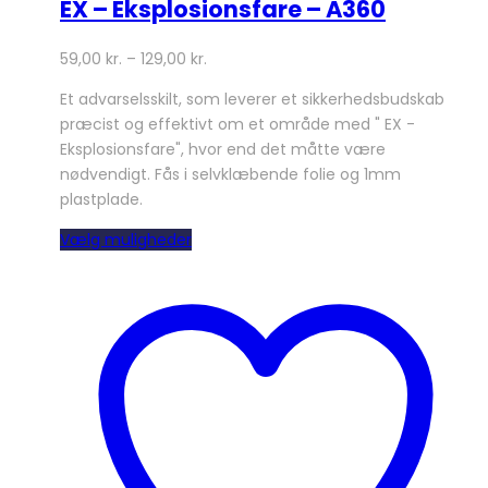
EX – Eksplosionsfare – A360
59,00
kr.
–
129,00
kr.
Et advarselsskilt, som leverer et sikkerhedsbudskab
præcist og effektivt om et område med " EX -
Eksplosionsfare", hvor end det måtte være
nødvendigt. Fås i selvklæbende folie og 1mm
plastplade.
Dette
Vælg muligheder
vare
har
flere
varianter.
Mulighederne
kan
vælges
på
varesiden