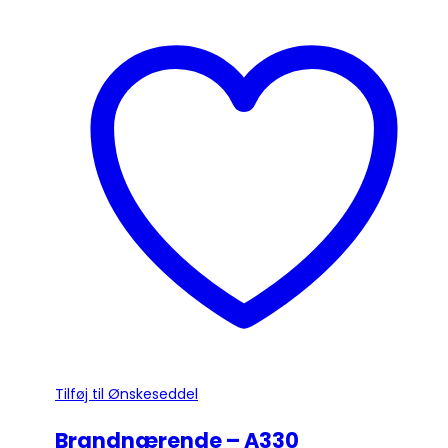
vare
har
flere
varianter.
Mulighederne
kan
vælges
på
varesiden
Tilføj til Ønskeseddel
Brandnærende – A330