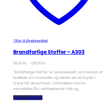
Tilføj til Ønskeseddel
Brandfarlige Stoffer – A303
59,00
kr.
–
129,00
kr.
"Brandfarlige Stoffer" et advarselsskilt, som leverer et
budskab om materialer og væske der let bryder i
brand når de kommer i forbindelse med en
varmekilde Fås i selvklæbende folie og…
Dette
Vælg muligheder
vare