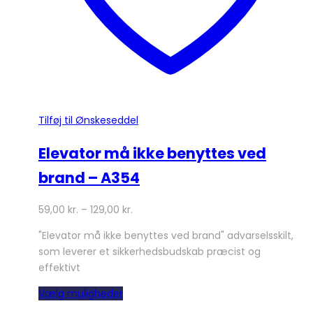
Tilføj til Ønskeseddel
Elevator må ikke benyttes ved
brand – A354
59,00
kr.
–
129,00
kr.
"Elevator må ikke benyttes ved brand" advarselsskilt,
som leverer et sikkerhedsbudskab præcist og
effektivt
Dette
Vælg muligheder
vare