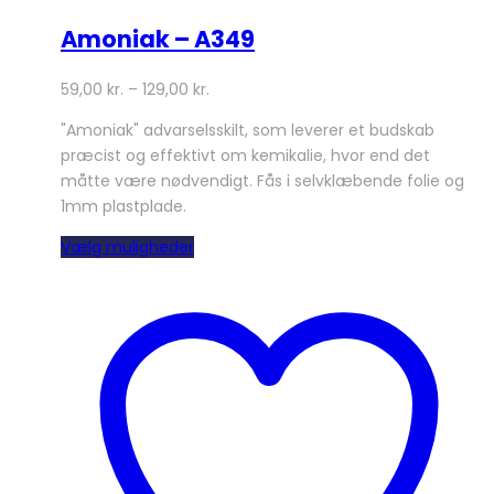
Amoniak – A349
59,00
kr.
–
129,00
kr.
"Amoniak" advarselsskilt, som leverer et budskab
præcist og effektivt om kemikalie, hvor end det
måtte være nødvendigt. Fås i selvklæbende folie og
1mm plastplade.
Dette
Vælg muligheder
vare
har
flere
varianter.
Mulighederne
kan
vælges
på
varesiden