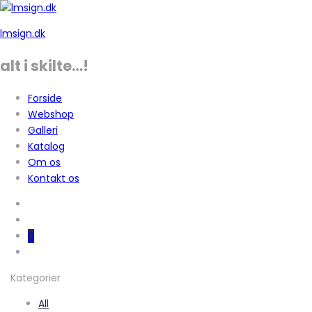
lmsign.dk
alt i skilte…!
Forside
Webshop
Galleri
Katalog
Om os
Kontakt os
0
Kategorier
All