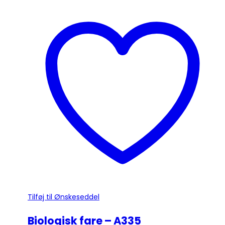
vare
har
flere
varianter.
Mulighederne
kan
vælges
på
varesiden
Tilføj til Ønskeseddel
Biologisk fare – A335