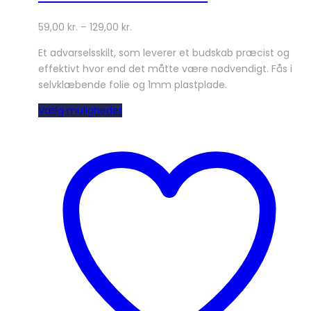
59,00
kr.
–
129,00
kr.
Et advarselsskilt, som leverer et budskab præcist og
effektivt hvor end det måtte være nødvendigt. Fås i
selvklæbende folie og 1mm plastplade.
Dette
Vælg muligheder
vare
har
flere
varianter.
Mulighederne
kan
vælges
på
varesiden