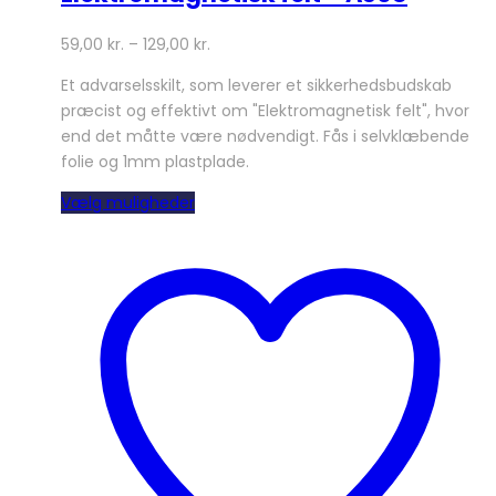
59,00
kr.
–
129,00
kr.
Et advarselsskilt, som leverer et sikkerhedsbudskab
præcist og effektivt om "Elektromagnetisk felt", hvor
end det måtte være nødvendigt. Fås i selvklæbende
folie og 1mm plastplade.
Dette
Vælg muligheder
vare
har
flere
varianter.
Mulighederne
kan
vælges
på
varesiden