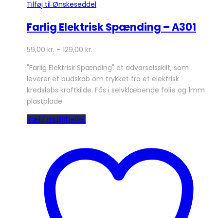
Tilføj til Ønskeseddel
Farlig Elektrisk Spænding – A301
59,00
kr.
–
129,00
kr.
"Farlig Elektrisk Spænding" et advarselsskilt, som
leverer et budskab om trykket fra et elektrisk
kredsløbs kraftkilde. Fås i selvklæbende folie og 1mm
plastplade.
Dette
Vælg muligheder
vare
har
flere
varianter.
Mulighederne
kan
vælges
på