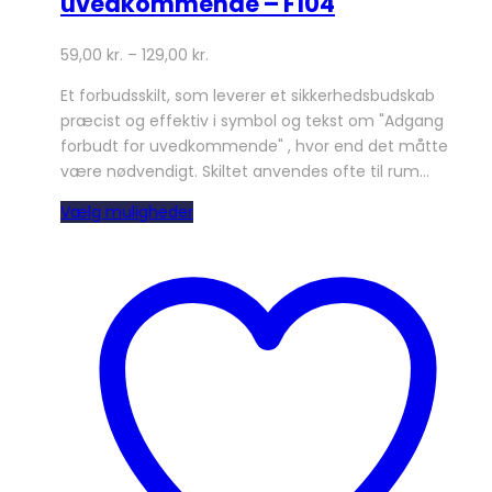
uvedkommende – F104
59,00
kr.
–
129,00
kr.
Et forbudsskilt, som leverer et sikkerhedsbudskab
præcist og effektiv i symbol og tekst om "Adgang
forbudt for uvedkommende" , hvor end det måtte
være nødvendigt. Skiltet anvendes ofte til rum…
Dette
Vælg muligheder
vare
har
flere
varianter.
Mulighederne
kan
vælges
på
varesiden