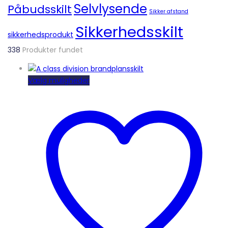
Selvlysende
Påbudsskilt
Sikker afstand
Sikkerhedsskilt
sikkerhedsprodukt
338
Produkter fundet
Dette
Vælg muligheder
vare
har
flere
varianter.
Mulighederne
kan
vælges
på
varesiden