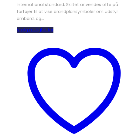
International standard. Skiltet anvendes ofte på
fartøjer til at vise brandplansymboler om udstyr
ombord, og…
Dette
Vælg muligheder
vare
har
flere
varianter.
Mulighederne
kan
vælges
på
varesiden