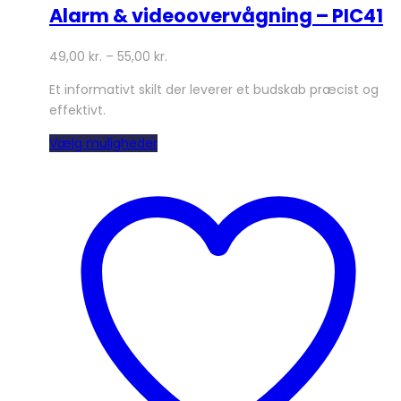
Alarm & videoovervågning – PIC41
49,00
kr.
–
55,00
kr.
Et informativt skilt der leverer et budskab præcist og
effektivt.
Dette
Vælg muligheder
vare
har
flere
varianter.
Mulighederne
kan
vælges
på
varesiden