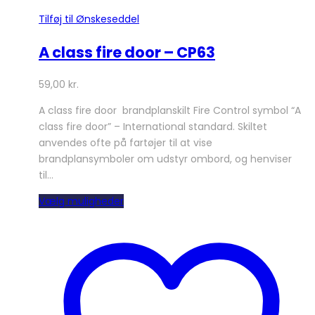
Tilføj til Ønskeseddel
A class fire door – CP63
59,00
kr.
A class fire door brandplanskilt Fire Control symbol “A
class fire door” – International standard. Skiltet
anvendes ofte på fartøjer til at vise
brandplansymboler om udstyr ombord, og henviser
til…
Dette
Vælg muligheder
vare
har
flere
varianter.
Mulighederne
kan
vælges