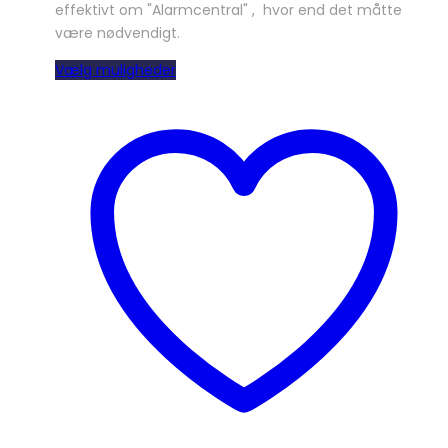
effektivt om "Alarmcentral" , hvor end det måtte
være nødvendigt.
Dette
Vælg muligheder
vare
har
flere
varianter.
Mulighederne
kan
vælges
på
varesiden