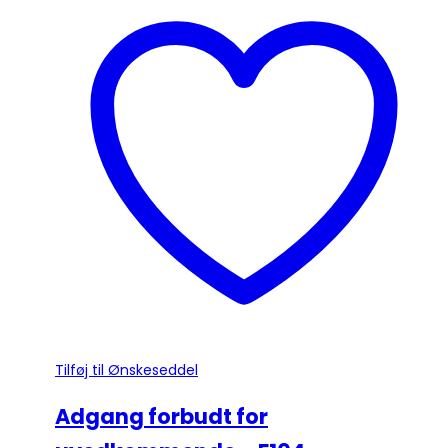
har
flere
varianter.
Mulighederne
kan
vælges
på
varesiden
Tilføj til Ønskeseddel
Adgang forbudt for