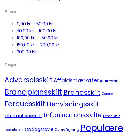
Price
0,00
kr.
-
50,00
kr.
50,00
kr.
-
100,00
kr.
100,00
kr.
-
150,00
kr.
150,00
kr.
-
200,00
kr.
200,00
kr.
+
Tags
Advarselsskilt
Affaldsmærkater
Alarmskilt
Brandplansskilt
Brandsskilt
Corona
Forbudsskilt
Henvisningsskilt
Informationsskilte
Informationsskab
Kombiskilt
Populære
Opslagstavle
Overvågning
Ladestation