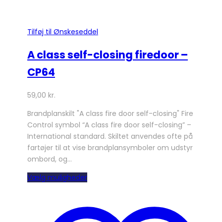
Tilføj til Ønskeseddel
A class self-closing firedoor –
CP64
59,00
kr.
Brandplanskilt "A class fire door self-closing" Fire
Control symbol “A class fire door self-closing” –
International standard. Skiltet anvendes ofte på
fartøjer til at vise brandplansymboler om udstyr
ombord, og…
Dette
Vælg muligheder
vare
har
flere