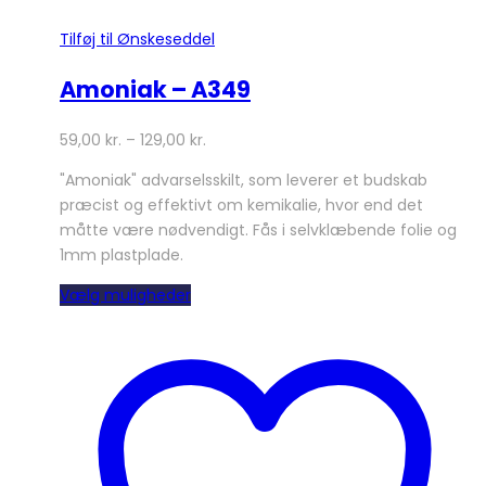
Tilføj til Ønskeseddel
Amoniak – A349
59,00
kr.
–
129,00
kr.
"Amoniak" advarselsskilt, som leverer et budskab
præcist og effektivt om kemikalie, hvor end det
måtte være nødvendigt. Fås i selvklæbende folie og
1mm plastplade.
Dette
Vælg muligheder
vare
har
flere
varianter.
Mulighederne
kan
vælges