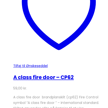
kan
vælges
på
varesiden
Tilføj til Ønskeseddel
A class fire door – CP62
59,00
kr.
A class fire door brandplanskilt (cp62) Fire Control
symbol “A class fire door ” – International standard.