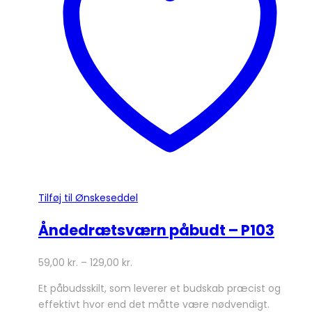
kan
vælges
på
varesiden
Tilføj til Ønskeseddel
Åndedrætsværn påbudt – P103
59,00
kr.
–
129,00
kr.
Et påbudsskilt, som leverer et budskab præcist og
effektivt hvor end det måtte være nødvendigt.