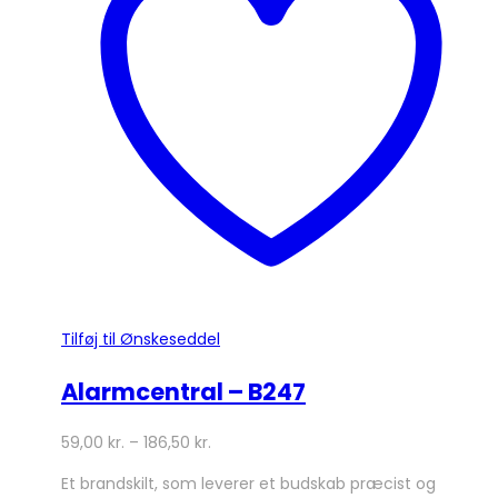
Mulighederne
kan
vælges
på
varesiden
Tilføj til Ønskeseddel
Alarmcentral – B247
59,00
kr.
–
186,50
kr.
Et brandskilt, som leverer et budskab præcist og