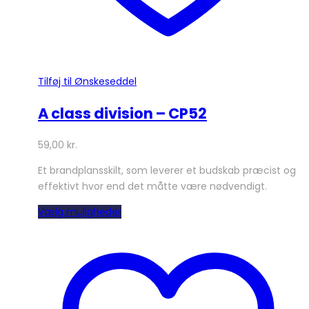
Tilføj til Ønskeseddel
A class division – CP52
59,00
kr.
Et brandplansskilt, som leverer et budskab præcist og
effektivt hvor end det måtte være nødvendigt.
Dette
Vælg muligheder
vare
har
flere
varianter.
Mulighederne
kan