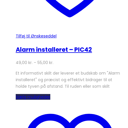
Tilføj til Ønskeseddel
Alarm installeret – PIC42
49,00
kr.
–
55,00
kr.
Et informativt skilt der leverer et budskab om "Alarm
installeret" og præcist og effektivt bidrager til at
holde tyven på afstand. Til ruden eller som skilt
Dette
Vælg muligheder
vare
har
flere
varianter.