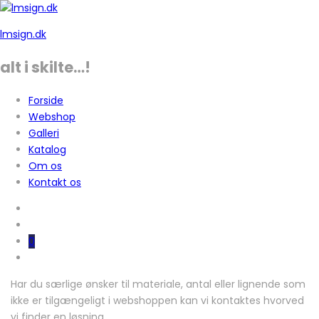
lmsign.dk
alt i skilte…!
Forside
Webshop
Galleri
Katalog
Om os
Kontakt os
0
Har du særlige ønsker til materiale, antal eller lignende som
ikke er tilgængeligt i webshoppen kan vi kontaktes hvorved
vi finder en løsning.