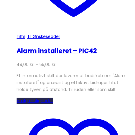
Tilføj til Ønskeseddel
Alarm installeret – PIC42
49,00
kr.
–
55,00
kr.
Et informativt skilt der leverer et budskab om "Alarm
installeret" og præcist og effektivt bidrager til at
holde tyven på afstand. Til ruden eller som skilt
Dette
Vælg muligheder
vare
har
flere
varianter.