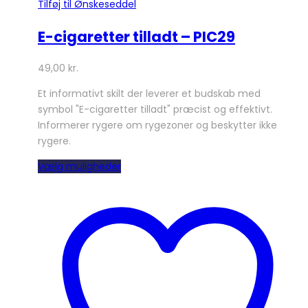
Tilføj til Ønskeseddel
E-cigaretter tilladt – PIC29
49,00
kr.
Et informativt skilt der leverer et budskab med
symbol "E-cigaretter tilladt" præcist og effektivt.
Informerer rygere om rygezoner og beskytter ikke
rygere.
Dette
Vælg muligheder
vare
har
flere
varianter.
Mulighederne
kan
vælges
på