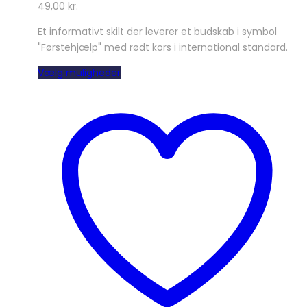
49,00
kr.
Et informativt skilt der leverer et budskab i symbol
"Førstehjælp" med rødt kors i international standard.
Dette
Vælg muligheder
vare
har
flere
varianter.
Mulighederne
kan
vælges
på
varesiden