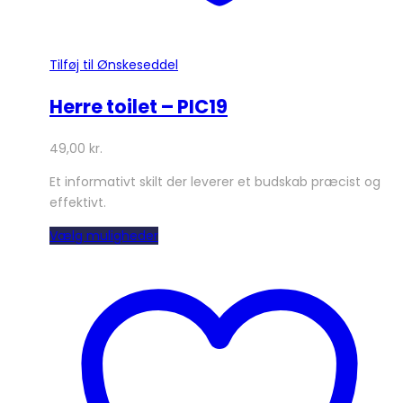
Tilføj til Ønskeseddel
Herre toilet – PIC19
49,00
kr.
Et informativt skilt der leverer et budskab præcist og
effektivt.
Dette
Vælg muligheder
vare
har
flere
varianter.
Mulighederne
kan
vælges
på