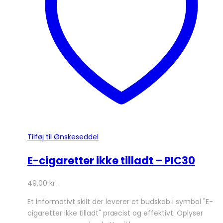
kan
vælges
på
varesiden
Tilføj til Ønskeseddel
E-cigaretter ikke tilladt – PIC30
49,00
kr.
Et informativt skilt der leverer et budskab i symbol "E-
cigaretter ikke tilladt" præcist og effektivt. Oplyser