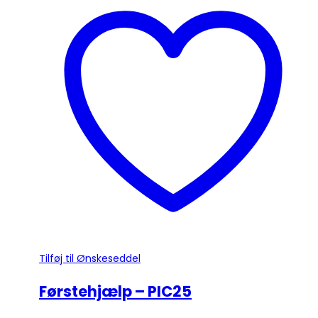
har
flere
varianter.
Mulighederne
kan
vælges
på
varesiden
Tilføj til Ønskeseddel
Førstehjælp – PIC25