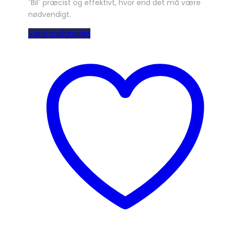
"Bil" præcist og effektivt, hvor end det må være
nødvendigt.
Dette
Vælg muligheder
vare
har
flere
varianter.
Mulighederne
kan
vælges
på
varesiden