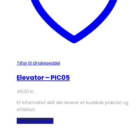
varesiden
Tilføj til Ønskeseddel
Elevator – PIC05
49,00
kr.
Et informativt skilt der leverer et budskab præcist og
effektivt.
Dette
Vælg muligheder
vare
har