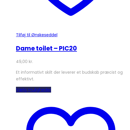
Tilføj til Ønskeseddel
Dame toilet – PIC20
49,00
kr.
Et informativt skilt der leverer et budskab præcist og
effektivt.
Dette
Vælg muligheder
vare
har
flere
varianter.
Mulighederne
kan