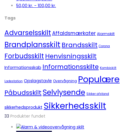
50,00
kr.
-
100,00
kr.
Tags
Advarselsskilt
Affaldsmærkater
Alarmskilt
Brandplansskilt
Brandsskilt
Corona
Forbudsskilt
Henvisningsskilt
Informationsskilte
Informationsskab
Kombiskilt
Populære
Opslagstavle
Overvågning
Ladestation
Selvlysende
Påbudsskilt
Sikker afstand
Sikkerhedsskilt
sikkerhedsprodukt
33
Produkter fundet