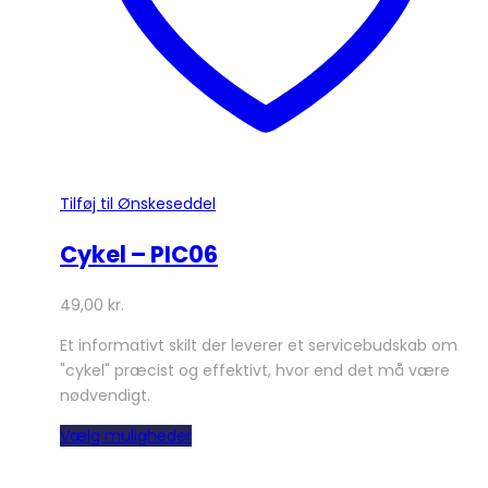
Tilføj til Ønskeseddel
Cykel – PIC06
49,00
kr.
Et informativt skilt der leverer et servicebudskab om
"cykel" præcist og effektivt, hvor end det må være
nødvendigt.
Dette
Vælg muligheder
vare
har