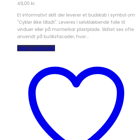
49,00
kr.
Et informativt skilt der leverer et budskab i symbol om
"Cykler ikke tilladt". Leveres i selvklæbende folie til
vinduer eller på monterbar plastplade. Skiltet ses ofte
anvendt på butiksfacader, hvor…
Dette
Vælg muligheder
vare
har
flere
varianter.
Mulighederne
kan
vælges
på
varesiden