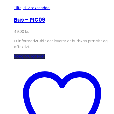
Tilføj til Ønskeseddel
Bus – PIC09
49,00
kr.
Et informativt skilt der leverer et budskab præcist og
effektivt.
Dette
Vælg muligheder
vare
har
flere
varianter.
Mulighederne
kan
vælges
på
varesiden