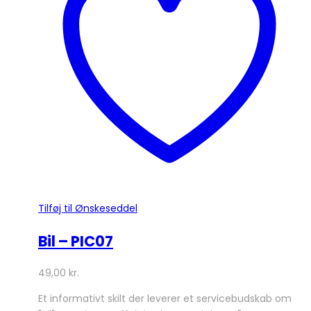
Mulighederne
kan
vælges
på
varesiden
Tilføj til Ønskeseddel
Bil – PIC07
49,00
kr.
Et informativt skilt der leverer et servicebudskab om