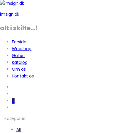
lmsign.dk
alt i skilte…!
Forside
Webshop
Galleri
Katalog
Om os
Kontakt os
0
Kategorier
All