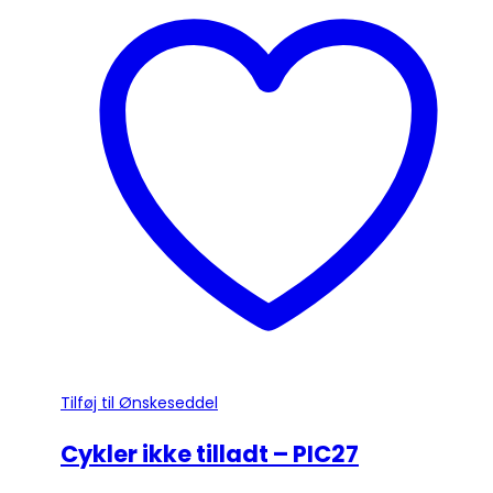
har
flere
varianter.
Mulighederne
kan
vælges
på
varesiden
Tilføj til Ønskeseddel
Cykler ikke tilladt – PIC27