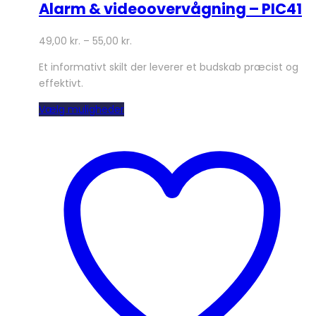
Alarm & videoovervågning – PIC41
49,00
kr.
–
55,00
kr.
Et informativt skilt der leverer et budskab præcist og
effektivt.
Dette
Vælg muligheder
vare
har
flere
varianter.
Mulighederne
kan
vælges
på
varesiden