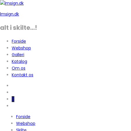
lmsign.dk
alt i skilte…!
Forside
Webshop
Galleri
Katalog
Om os
Kontakt os
0
Forside
Webshop
Skilte