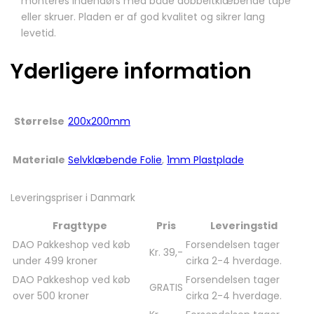
monteres indendørs med både dobbeltklæbende tape
eller skruer. Pladen er af god kvalitet og sikrer lang
levetid.
Yderligere information
Størrelse
200x200mm
Materiale
Selvklæbende Folie
,
1mm Plastplade
Leveringspriser i Danmark
Fragttype
Pris
Leveringstid
DAO Pakkeshop ved køb
Forsendelsen tager
Kr. 39,-
under 499 kroner
cirka 2-4 hverdage.
DAO Pakkeshop ved køb
Forsendelsen tager
GRATIS
over 500 kroner
cirka 2-4 hverdage.