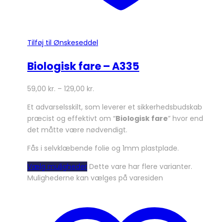
Tilføj til Ønskeseddel
Biologisk fare – A335
59,00
kr.
–
129,00
kr.
Et advarselsskilt, som leverer et sikkerhedsbudskab
præcist og effektivt om “
Biologisk fare
” hvor end
det måtte være nødvendigt.
Fås i selvklæbende folie og 1mm plastplade.
Vælg muligheder
Dette vare har flere varianter.
Mulighederne kan vælges på varesiden