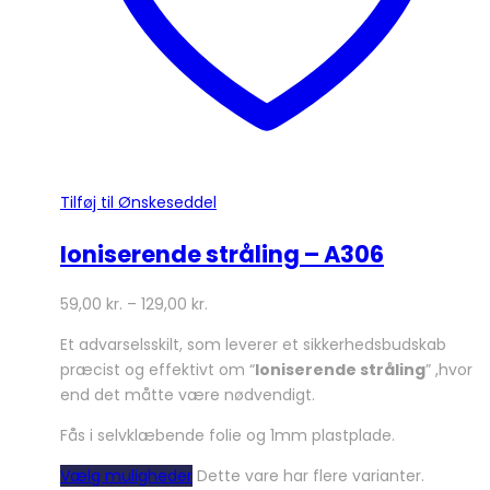
Tilføj til Ønskeseddel
Ioniserende stråling – A306
59,00
kr.
–
129,00
kr.
Et advarselsskilt, som leverer et sikkerhedsbudskab
præcist og effektivt om “
Ioniserende stråling
” ,hvor
end det måtte være nødvendigt.
Fås i selvklæbende folie og 1mm plastplade.
Vælg muligheder
Dette vare har flere varianter.