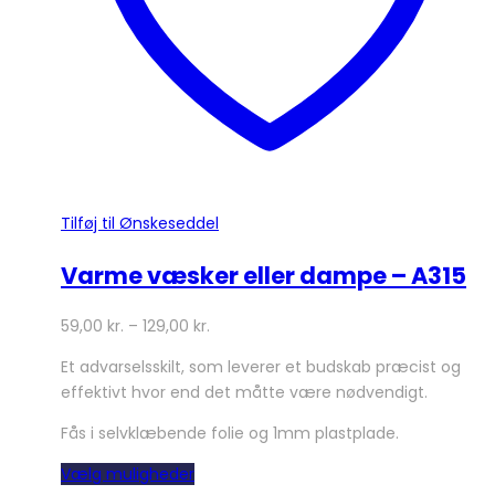
varesiden
Tilføj til Ønskeseddel
Varme væsker eller dampe – A315
59,00
kr.
–
129,00
kr.
Et advarselsskilt, som leverer et budskab præcist og
effektivt hvor end det måtte være nødvendigt.
Fås i selvklæbende folie og 1mm plastplade.
Dette
Vælg muligheder