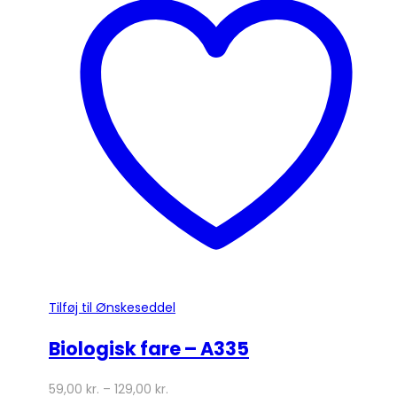
flere
varianter.
Mulighederne
kan
vælges
på
varesiden
Tilføj til Ønskeseddel
Biologisk fare – A335
59,00
kr.
–
129,00
kr.