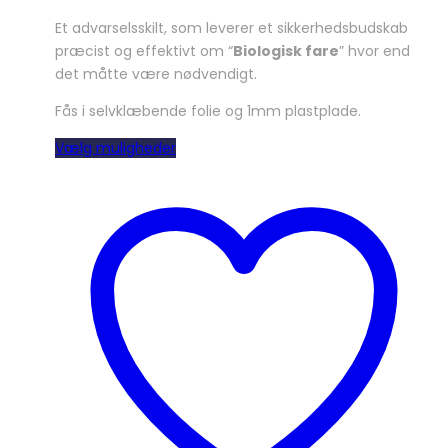
Et advarselsskilt, som leverer et sikkerhedsbudskab
præcist og effektivt om “
Biologisk fare
” hvor end
det måtte være nødvendigt.
Fås i selvklæbende folie og 1mm plastplade.
Dette
Vælg muligheder
vare
har
flere
varianter.
Mulighederne
kan
vælges
på
varesiden