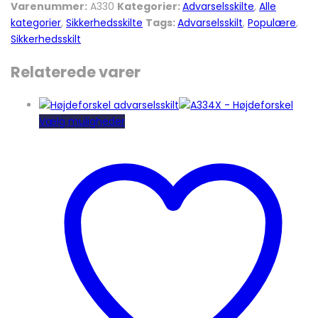
Varenummer:
A330
Kategorier:
Advarselsskilte
,
Alle
kategorier
,
Sikkerhedsskilte
Tags:
Advarselsskilt
,
Populære
,
Sikkerhedsskilt
Relaterede varer
Dette
Vælg muligheder
vare
har
flere
varianter.
Mulighederne
kan
vælges
på
varesiden