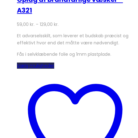
A321
59,00
kr.
–
129,00
kr.
Et advarselsskilt, som leverer et budskab præcist og
effektivt hvor end det måtte være nødvendigt.
Fås i selvklæbende folie og 1mm plastplade.
Dette
Vælg muligheder
vare
har
flere
varianter.
Mulighederne
kan
vælges
på
varesiden