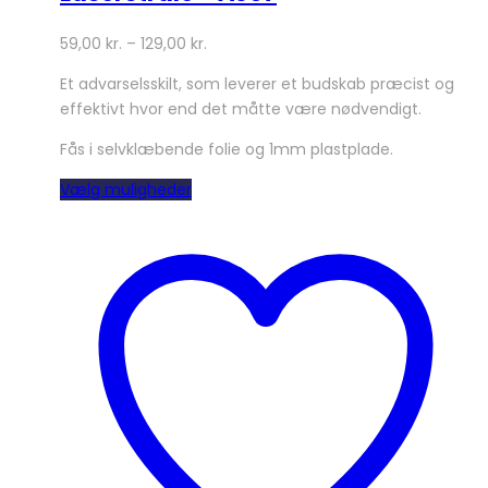
59,00
kr.
–
129,00
kr.
Et advarselsskilt, som leverer et budskab præcist og
effektivt hvor end det måtte være nødvendigt.
Fås i selvklæbende folie og 1mm plastplade.
Dette
Vælg muligheder
vare
har
flere
varianter.
Mulighederne
kan
vælges
på
varesiden