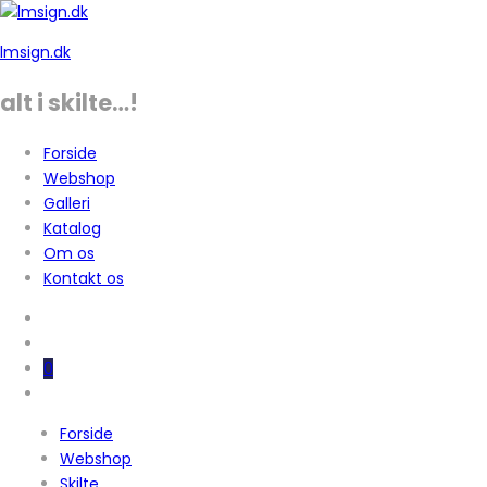
lmsign.dk
alt i skilte…!
Forside
Webshop
Galleri
Katalog
Om os
Kontakt os
0
Forside
Webshop
Skilte