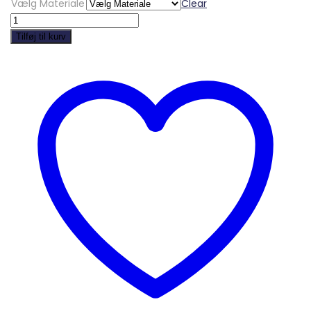
Vælg Materiale
Clear
Brandnærende
-
Tilføj til kurv
A330
quantity