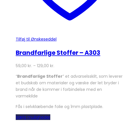
Tilføj til Ønskeseddel
Brandfarlige Stoffer – A303
59,00
kr.
–
129,00
kr.
“
Brandfarlige Stoffer
” et advarselsskilt, som leverer
et budskab om materialer og væske der let bryder i
brand når de kommer i forbindelse med en
varmekilde
Fås i selvklæbende folie og 1mm plastplade.
Dette
Vælg muligheder
vare