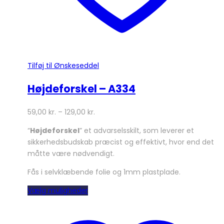
Tilføj til Ønskeseddel
Højdeforskel – A334
59,00
kr.
–
129,00
kr.
“
Højdeforskel
” et advarselsskilt, som leverer et
sikkerhedsbudskab præcist og effektivt, hvor end det
måtte være nødvendigt.
Fås i selvklæbende folie og 1mm plastplade.
Dette
Vælg muligheder
vare
har