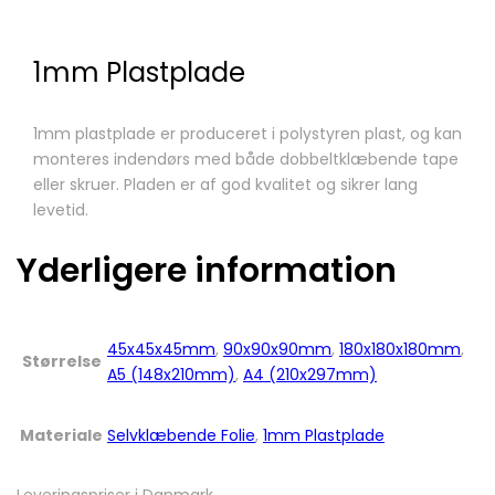
1mm Plastplade
1mm plastplade er produceret i polystyren plast, og kan
monteres indendørs med både dobbeltklæbende tape
eller skruer. Pladen er af god kvalitet og sikrer lang
levetid.
Yderligere information
45x45x45mm
,
90x90x90mm
,
180x180x180mm
,
Størrelse
A5 (148x210mm)
,
A4 (210x297mm)
Materiale
Selvklæbende Folie
,
1mm Plastplade