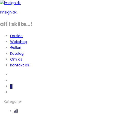
lmsign.dk
alt i skilte…!
Forside
Webshop
Galleri
Katalog
Om os
Kontakt os
0
Kategorier
All