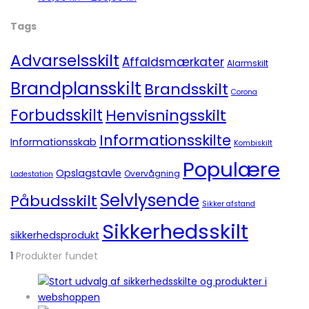
Tags
Advarselsskilt
Affaldsmærkater
Alarmskilt
Brandplansskilt
Brandsskilt
Corona
Forbudsskilt
Henvisningsskilt
Informationsskilte
Informationsskab
Kombiskilt
Populære
Opslagstavle
Overvågning
Ladestation
Selvlysende
Påbudsskilt
Sikker afstand
Sikkerhedsskilt
sikkerhedsprodukt
1
Produkter fundet