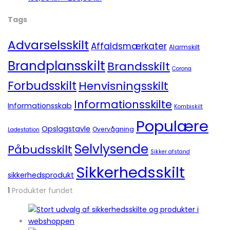
Tags
Advarselsskilt
Affaldsmærkater
Alarmskilt
Brandplansskilt
Brandsskilt
Corona
Forbudsskilt
Henvisningsskilt
Informationsskilte
Informationsskab
Kombiskilt
Populære
Opslagstavle
Overvågning
Ladestation
Selvlysende
Påbudsskilt
Sikker afstand
Sikkerhedsskilt
sikkerhedsprodukt
1
Produkter fundet