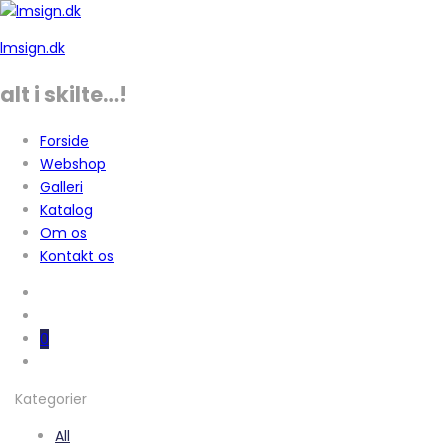
lmsign.dk
alt i skilte…!
Forside
Webshop
Galleri
Katalog
Om os
Kontakt os
0
Kategorier
All