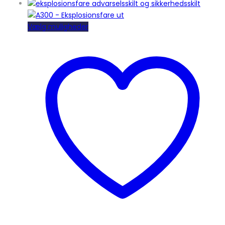
Dette
Vælg muligheder
vare
har
flere
varianter.
Mulighederne
kan
vælges
på
varesiden