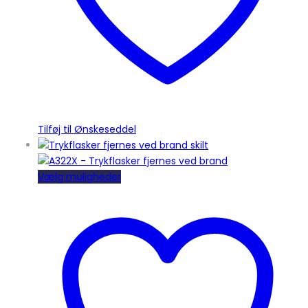
Tilføj til Ønskeseddel
Dette
Vælg muligheder
vare
har
flere
varianter.
Mulighederne
kan
vælges
på