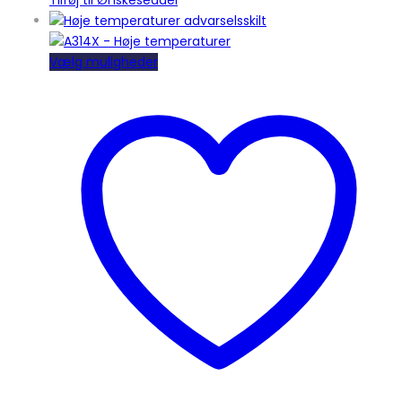
Dette
Vælg muligheder
vare
har
flere
varianter.
Mulighederne
kan
vælges
på
varesiden