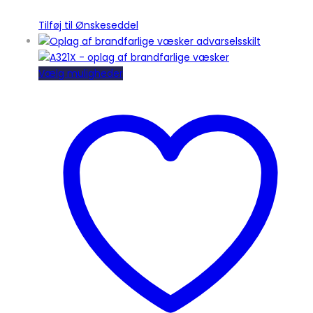
Tilføj til Ønskeseddel
Dette
Vælg muligheder
vare
har
flere
varianter.
Mulighederne
kan
vælges
på
varesiden