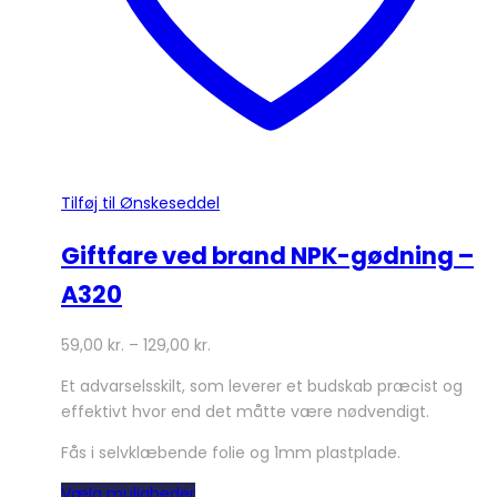
Tilføj til Ønskeseddel
Giftfare ved brand NPK-gødning –
A320
59,00
kr.
–
129,00
kr.
Et advarselsskilt, som leverer et budskab præcist og
effektivt hvor end det måtte være nødvendigt.
Fås i selvklæbende folie og 1mm plastplade.
Dette
Vælg muligheder