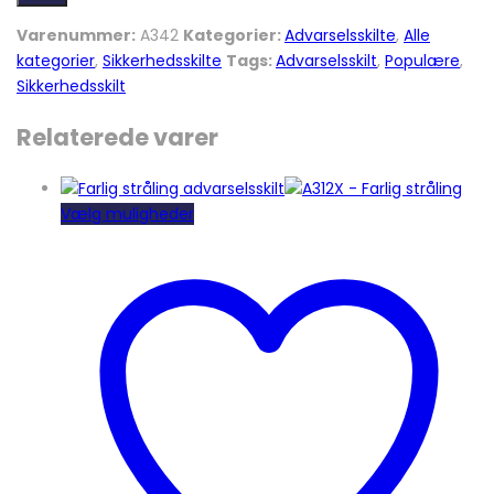
Varenummer:
A342
Kategorier:
Advarselsskilte
,
Alle
kategorier
,
Sikkerhedsskilte
Tags:
Advarselsskilt
,
Populære
,
Sikkerhedsskilt
Relaterede varer
Dette
Vælg muligheder
vare
har
flere
varianter.
Mulighederne
kan
vælges
på
varesiden