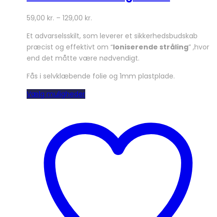
59,00
kr.
–
129,00
kr.
Et advarselsskilt, som leverer et sikkerhedsbudskab
præcist og effektivt om “
Ioniserende stråling
” ,hvor
end det måtte være nødvendigt.
Fås i selvklæbende folie og 1mm plastplade.
Dette
Vælg muligheder
vare
har
flere
varianter.
Mulighederne
kan
vælges
på
varesiden