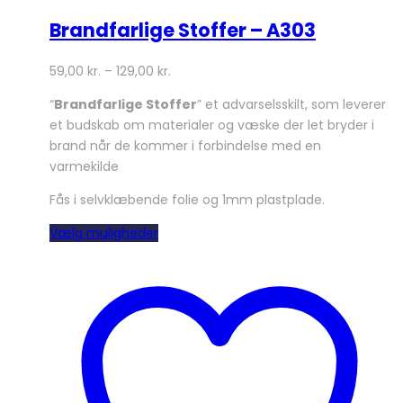
Brandfarlige Stoffer – A303
59,00
kr.
–
129,00
kr.
“
Brandfarlige Stoffer
” et advarselsskilt, som leverer
et budskab om materialer og væske der let bryder i
brand når de kommer i forbindelse med en
varmekilde
Fås i selvklæbende folie og 1mm plastplade.
Dette
Vælg muligheder
vare
har
flere
varianter.
Mulighederne
kan
vælges
på