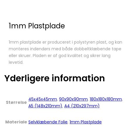
1mm Plastplade
1mm plastplade er produceret i polystyren plast, og kan
monteres indendørs med både dobbeltklæbende tape
eller skruer. Pladen er af god kvalitet og sikrer lang
levetid.
Yderligere information
45x45x45mm
,
90x90x90mm
,
180x180x180mm
,
Størrelse
A5 (148x210mm)
,
A4 (210x297mm)
Materiale
Selvklæbende Folie
,
1mm Plastplade