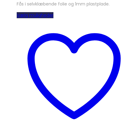
Fås i selvklæbende folie og 1mm plastplade.
Dette
Vælg muligheder
vare
har
flere
varianter.
Mulighederne
kan
vælges
på
varesiden