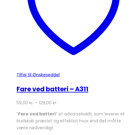
vælges
på
varesiden
Tilføj til Ønskeseddel
Fare ved batteri – A311
59,00
kr.
–
129,00
kr.
“
Fare ved batteri
” et advarselsskilt, som leverer et
budskab præcist og effektivt hvor end det måtte
være nødvendigt.