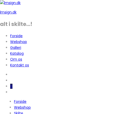
lmsign.dk
alt i skilte…!
Forside
Webshop
Galleri
Katalog
Om os
Kontakt os
0
Forside
Webshop
Skilte