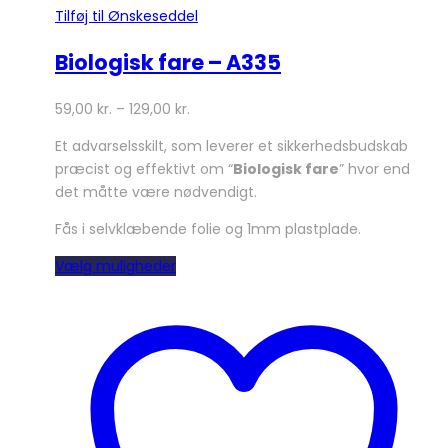
Tilføj til Ønskeseddel
Biologisk fare – A335
59,00
kr.
–
129,00
kr.
Et advarselsskilt, som leverer et sikkerhedsbudskab
præcist og effektivt om “
Biologisk fare
” hvor end
det måtte være nødvendigt.
Fås i selvklæbende folie og 1mm plastplade.
Dette
Vælg muligheder
vare
har
flere
varianter.
Mulighederne
kan
vælges