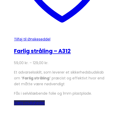
Tilføj til Ønskeseddel
Farlig stråling – A312
59,00
kr.
–
129,00
kr.
Et advarselsskilt, som leverer et sikkerhedsbudskab
om “
Farlig stråling
” præcist og effektivt hvor end
det måtte være nødvendigt
Fås i selvklæbende folie og 1mm plastplade.
Dette
Vælg muligheder
vare