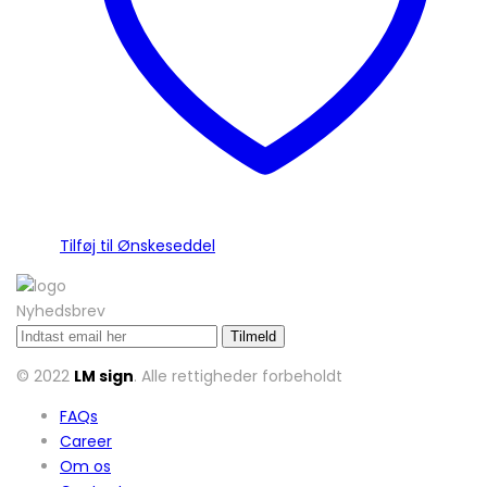
på
varesiden
Tilføj til Ønskeseddel
Nyhedsbrev
© 2022
LM sign
. Alle rettigheder forbeholdt
FAQs
Career
Om os