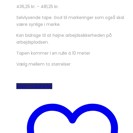
436,25
kr.
–
481,25
kr.
Selvlysende tape. God til markeringer som også skal
være synlige i mørke.
Kan bidrage til at højne arbejdssikkerheden på
arbejdspladsen.
Tapen kommer i en rulle á 10 meter
Vælg mellem to størrelser
Dette
Vælg muligheder
vare
har
flere
varianter.
Mulighederne
kan