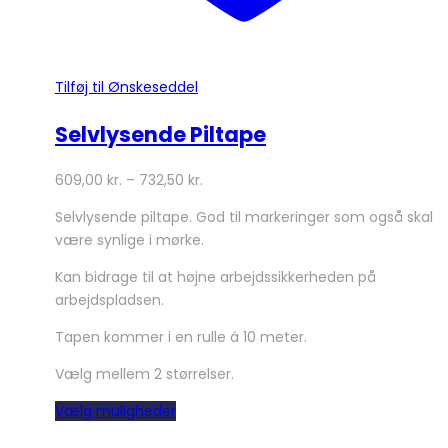
Tilføj til Ønskeseddel
Selvlysende Piltape
609,00
kr.
–
732,50
kr.
Selvlysende piltape. God til markeringer som også skal
være synlige i mørke.
Kan bidrage til at højne arbejdssikkerheden på
arbejdspladsen.
Tapen kommer i en rulle á 10 meter.
Vælg mellem 2 størrelser.
Dette
Vælg muligheder
vare