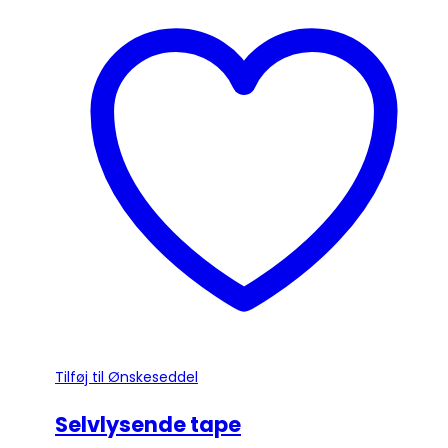
har
flere
varianter.
Mulighederne
kan
vælges
på
varesiden
Tilføj til Ønskeseddel
Selvlysende tape