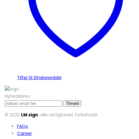
vælges
på
varesiden
Tilføj til Ønskeseddel
Nyhedsbrev
© 2022
LM sign
. Alle rettigheder forbeholdt
FAQs
Career