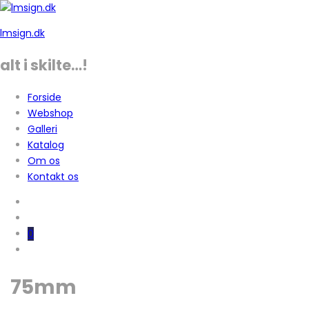
lmsign.dk
alt i skilte…!
Forside
Webshop
Galleri
Katalog
Om os
Kontakt os
0
75mm