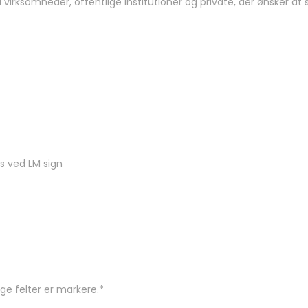
 virksomheder, offentlige institutioner og private, der ønsker at s
s ved LM sign
ige felter er markere.
*