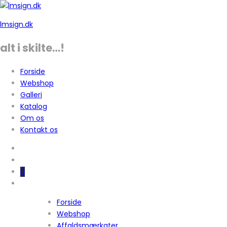
lmsign.dk
alt i skilte…!
Forside
Webshop
Galleri
Katalog
Om os
Kontakt os
0
Forside
Webshop
Affaldsmærkater