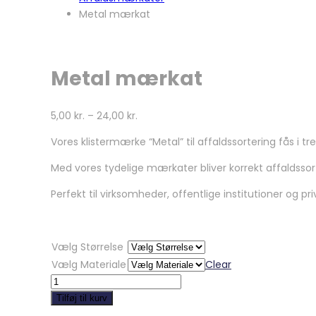
Metal mærkat
Metal mærkat
5,00
kr.
–
24,00
kr.
Vores klistermærke “Metal” til affaldssortering fås i tr
Med vores tydelige mærkater bliver korrekt affaldssor
Perfekt til virksomheder, offentlige institutioner og pri
Vælg Størrelse
Vælg Materiale
Clear
Metal
mærkat
Tilføj til kurv
quantity