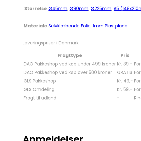
Størrelse
Ø45mm
,
Ø90mm
,
Ø225mm
,
A5 (148x21
Materiale
Selvklæbende Folie
,
1mm Plastplade
Leveringspriser i Danmark
Fragttype
Pris
DAO Pakkeshop ved køb under 499 kroner
Kr. 39,-
For
DAO Pakkeshop ved køb over 500 kroner
GRATIS
For
GLS Pakkeshop
Kr. 49,-
For
GLS Omdeling
Kr. 59,-
For
Fragt til udland
-
Rin
Anmeldelser