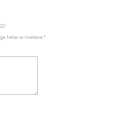
122”
ige felter er markere.
*