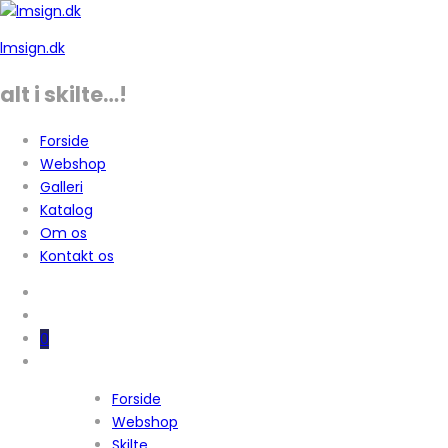
lmsign.dk
alt i skilte…!
Forside
Webshop
Galleri
Katalog
Om os
Kontakt os
0
Forside
Webshop
Skilte