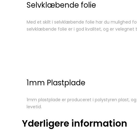
Selvklæbende folie
Med et skilt i selvklæbende folie har du mulighed fo
selvklæbende folie er i god kvalitet, og er velegne
1mm Plastplade
1mm plastplade er produceret i polystyren plast, o
levetid.
Yderligere information