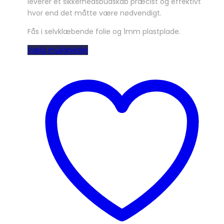
leverer et sikkerhedsbudskab præcist og effektivt
hvor end det måtte være nødvendigt.
Fås i selvklæbende folie og 1mm plastplade.
Dette
Vælg muligheder
vare
har
flere
varianter.
Mulighederne
kan
vælges
på
varesiden