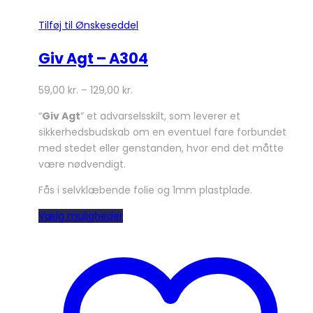
Tilføj til Ønskeseddel
Giv Agt – A304
59,00
kr.
–
129,00
kr.
“
Giv Agt
” et advarselsskilt, som leverer et
sikkerhedsbudskab om en eventuel fare forbundet
med stedet eller genstanden, hvor end det måtte
være nødvendigt.
Fås i selvklæbende folie og 1mm plastplade.
Dette
Vælg muligheder
vare
har
flere
varianter.
Mulighederne
kan