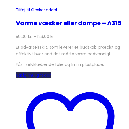
Tilføj til Ønskeseddel
Varme væsker eller dampe – A315
59,00
kr.
–
129,00
kr.
Et advarselsskilt, som leverer et budskab præcist og
effektivt hvor end det måtte være nødvendigt.
Fås i selvklæbende folie og 1mm plastplade.
Dette
Vælg muligheder
vare
har
flere
varianter.
Mulighederne
kan
vælges
på