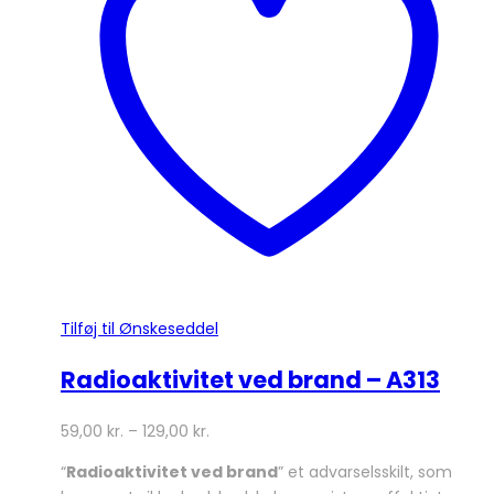
Mulighederne
kan
vælges
på
varesiden
Tilføj til Ønskeseddel
Radioaktivitet ved brand – A313
59,00
kr.
–
129,00
kr.
“
Radioaktivitet ved brand
” et advarselsskilt, som