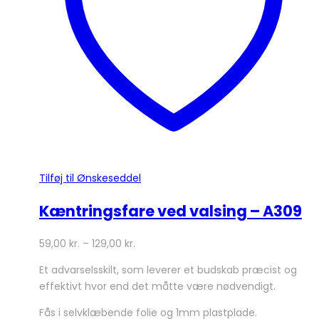
vælges
på
varesiden
Tilføj til Ønskeseddel
Kæntringsfare ved valsing – A309
59,00
kr.
–
129,00
kr.
Et advarselsskilt, som leverer et budskab præcist og
effektivt hvor end det måtte være nødvendigt.
Fås i selvklæbende folie og 1mm plastplade.