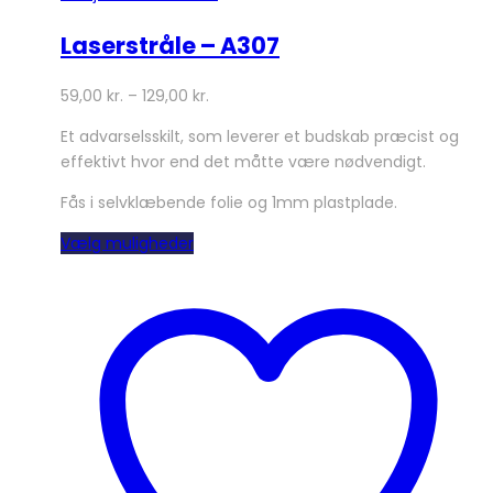
Laserstråle – A307
59,00
kr.
–
129,00
kr.
Et advarselsskilt, som leverer et budskab præcist og
effektivt hvor end det måtte være nødvendigt.
Fås i selvklæbende folie og 1mm plastplade.
Dette
Vælg muligheder
vare
har
flere
varianter.
Mulighederne
kan
vælges
på
varesiden