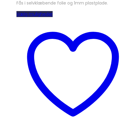
Fås i selvklæbende folie og 1mm plastplade.
Dette
Vælg muligheder
vare
har
flere
varianter.
Mulighederne
kan
vælges
på
varesiden