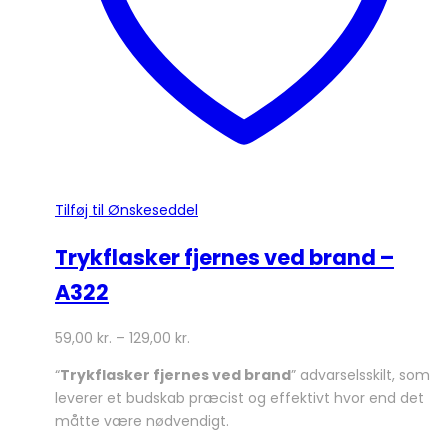
varesiden
Tilføj til Ønskeseddel
Trykflasker fjernes ved brand –
A322
59,00
kr.
–
129,00
kr.
“
Trykflasker fjernes ved brand
” advarselsskilt, som
leverer et budskab præcist og effektivt hvor end det
måtte være nødvendigt.