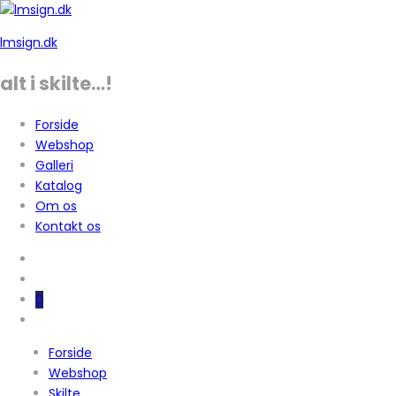
lmsign.dk
alt i skilte…!
Forside
Webshop
Galleri
Katalog
Om os
Kontakt os
0
Forside
Webshop
Skilte