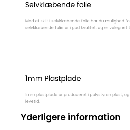
Selvklæbende folie
Med et skilt i selvklæbende folie har du mulighed fo
selvklæbende folie er i god kvalitet, og er velegne
1mm Plastplade
1mm plastplade er produceret i polystyren plast, o
levetid.
Yderligere information