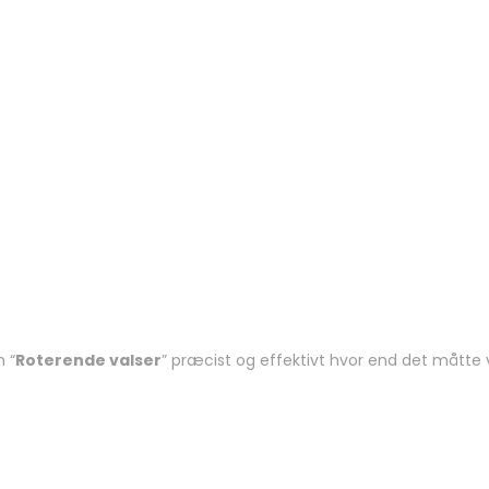
m “
Roterende valser
” præcist og effektivt hvor end det måtte