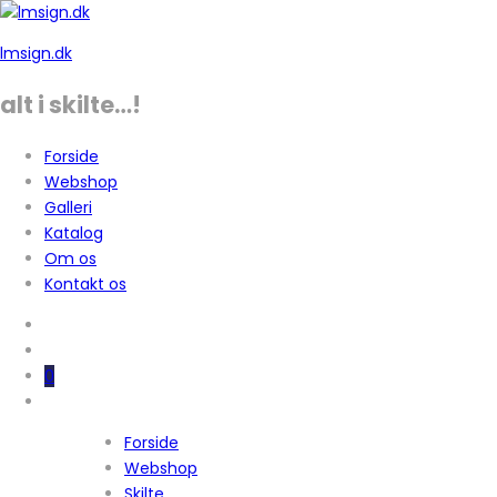
lmsign.dk
alt i skilte…!
Forside
Webshop
Galleri
Katalog
Om os
Kontakt os
0
Forside
Webshop
Skilte