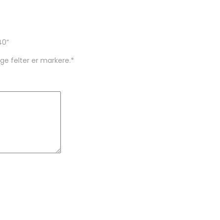
40”
ige felter er markere.
*