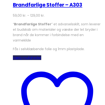
Brandfarlige Stoffer – A303
59,00
kr.
–
129,00
kr.
“
Brandfarlige Stoffer
” et advarselsskilt, som leverer
et budskab om materialer og væske der let bryder i
brand når de kommer i forbindelse med en
varmekilde
Fås i selvklæbende folie og 1mm plastplade.
Dette
Vælg muligheder
vare
har
flere
varianter.
Mulighederne
kan
vælges
på