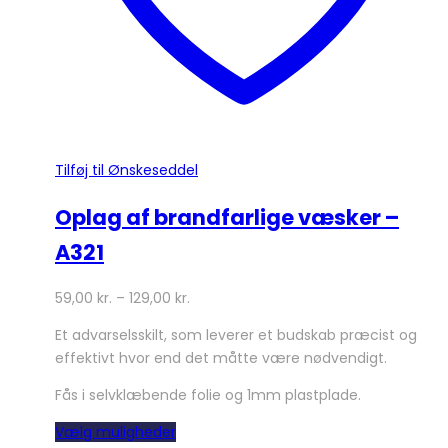
Tilføj til Ønskeseddel
Oplag af brandfarlige væsker –
A321
59,00
kr.
–
129,00
kr.
Et advarselsskilt, som leverer et budskab præcist og
effektivt hvor end det måtte være nødvendigt.
Fås i selvklæbende folie og 1mm plastplade.
Dette
Vælg muligheder