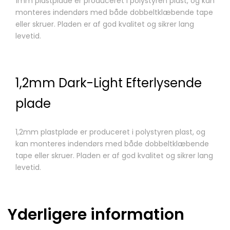
1mm plastplade er produceret i polystyren plast, og kan
monteres indendørs med både dobbeltklæbende tape
eller skruer. Pladen er af god kvalitet og sikrer lang
levetid.
1,2mm Dark-Light Efterlysende
plade
1,2mm plastplade er produceret i polystyren plast, og
kan monteres indendørs med både dobbeltklæbende
tape eller skruer. Pladen er af god kvalitet og sikrer lang
levetid.
Yderligere information