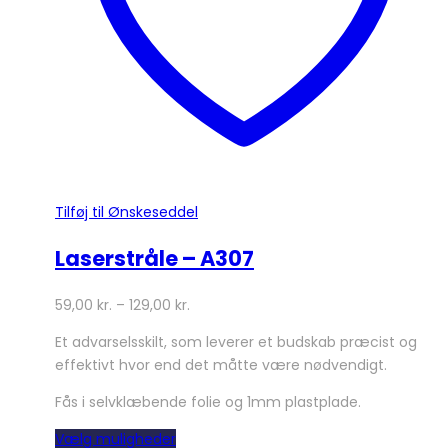
varesiden
Tilføj til Ønskeseddel
Laserstråle – A307
59,00
kr.
–
129,00
kr.
Et advarselsskilt, som leverer et budskab præcist og
effektivt hvor end det måtte være nødvendigt.
Fås i selvklæbende folie og 1mm plastplade.
Dette
Vælg muligheder