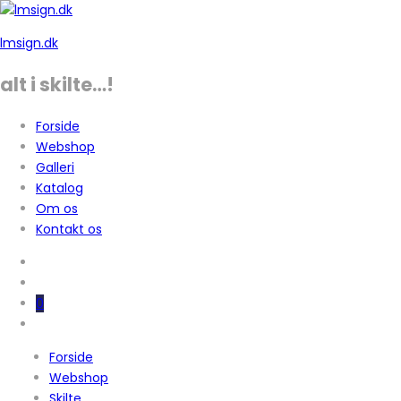
lmsign.dk
alt i skilte…!
Forside
Webshop
Galleri
Katalog
Om os
Kontakt os
0
Forside
Webshop
Skilte