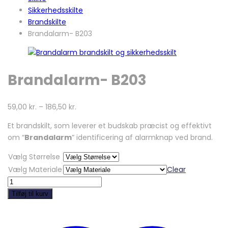
Sikkerhedsskilte
Brandskilte
Brandalarm- B203
Brandalarm- B203
59,00
kr.
–
186,50
kr.
Et brandskilt, som leverer et budskab præcist og effektivt
om “
Brandalarm
” identificering af alarmknap ved brand.
Vælg Størrelse
Vælg Materiale
Clear
Brandalarm-
B203
Tilføj til kurv
quantity