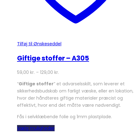
Tilføj til Ønskeseddel
Giftige stoffer – A305
59,00
kr.
–
129,00
kr.
“
Giftige stoffer
” et advarselsskilt, som leverer et
sikkerhedsbudskab om farligt væske, eller en lokation,
hvor der håndteres giftige materialer præcist og
effektivt, hvor end det måtte være nødvendigt.
Fås i selvklæbende folie og 1mm plastplade.
Dette
Vælg muligheder
vare