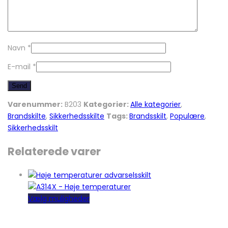
Navn
*
E-mail
*
Varenummer:
B203
Kategorier:
Alle kategorier
,
Brandskilte
,
Sikkerhedsskilte
Tags:
Brandsskilt
,
Populære
,
Sikkerhedsskilt
Relaterede varer
Dette
Vælg muligheder
vare
har