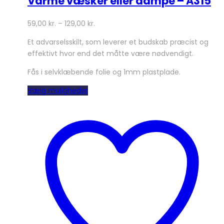
Varme væsker eller dampe – A315
59,00
kr.
–
129,00
kr.
Et advarselsskilt, som leverer et budskab præcist og
effektivt hvor end det måtte være nødvendigt.
Fås i selvklæbende folie og 1mm plastplade.
Dette
Vælg muligheder
vare
har
flere
varianter.
Mulighederne
kan
vælges
på
varesiden