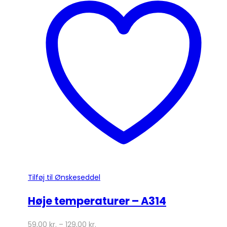
flere
varianter.
Mulighederne
kan
vælges
på
varesiden
Tilføj til Ønskeseddel
Høje temperaturer – A314
59,00
kr.
–
129,00
kr.