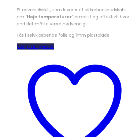
Et advarselsskilt, som leverer et sikkerhedsbudskab
om “
Høje temperaturer
” præcist og effektivt, hvor
end det måtte være nødvendigt.
Fås i selvklæbende folie og 1mm plastplade.
Dette
Vælg muligheder
vare
har
flere
varianter.
Mulighederne
kan
vælges
på
varesiden