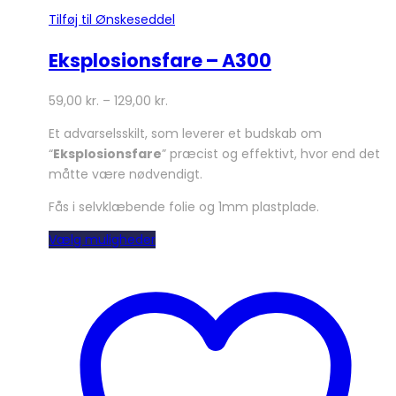
Tilføj til Ønskeseddel
Eksplosionsfare – A300
59,00
kr.
–
129,00
kr.
Et advarselsskilt, som leverer et budskab om
“
Eksplosionsfare
” præcist og effektivt, hvor end det
måtte være nødvendigt.
Fås i selvklæbende folie og 1mm plastplade.
Dette
Vælg muligheder
vare
har
flere
varianter.
Mulighederne
kan
vælges