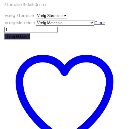
Størrelse 150x150mm
Vælg Størrelse
Vælg Materiale
Clear
Foam
valve
Tilføj til kurv
-
CP27
quantity