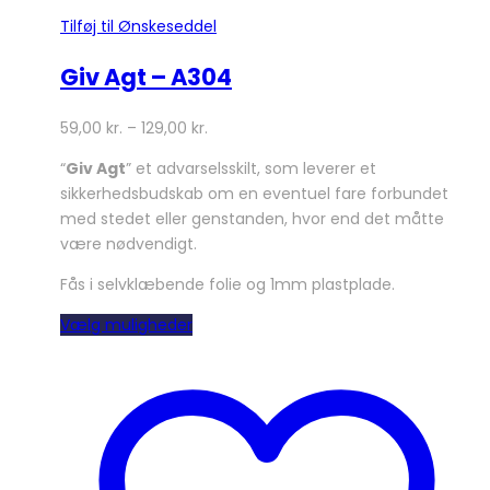
Tilføj til Ønskeseddel
Giv Agt – A304
59,00
kr.
–
129,00
kr.
“
Giv Agt
” et advarselsskilt, som leverer et
sikkerhedsbudskab om en eventuel fare forbundet
med stedet eller genstanden, hvor end det måtte
være nødvendigt.
Fås i selvklæbende folie og 1mm plastplade.
Dette
Vælg muligheder
vare
har
flere
varianter.
Mulighederne
kan