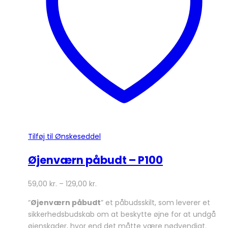
vælges
på
varesiden
Tilføj til Ønskeseddel
Øjenværn påbudt – P100
59,00
kr.
–
129,00
kr.
“
Øjenværn påbudt
” et påbudsskilt, som leverer et
sikkerhedsbudskab om at beskytte øjne for at undgå
øjenskader, hvor end det måtte være nødvendigt.