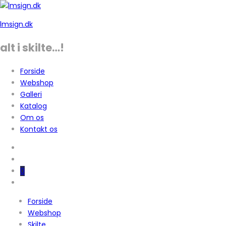
lmsign.dk
alt i skilte…!
Forside
Webshop
Galleri
Katalog
Om os
Kontakt os
0
Forside
Webshop
Skilte