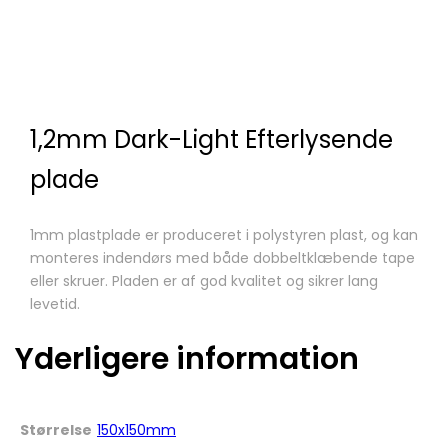
1,2mm Dark-Light Efterlysende
plade
1mm plastplade er produceret i polystyren plast, og kan
monteres indendørs med både dobbeltklæbende tape
eller skruer. Pladen er af god kvalitet og sikrer lang
levetid.
Yderligere information
Størrelse
150x150mm