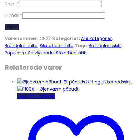
Navn
*
E-mail
*
Varenummer:
CP27
Kategorier:
Alle kategorier
,
Brandplanskilte
,
Sikkerhedsskilte
Tags:
Brandplansskilt
,
Populære
,
Selvlysende
,
Sikkerhedsskilt
Relaterede varer
Dette
Vælg muligheder
vare
har
flere
varianter.
Mulighederne
kan