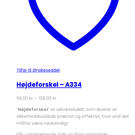
på
varesiden
Tilføj til Ønskeseddel
Højdeforskel – A334
59,00
kr.
–
129,00
kr.
“
Højdeforskel
” et advarselsskilt, som leverer et
sikkerhedsbudskab præcist og effektivt, hvor end det
måtte være nødvendigt.
Fås i selvklæbende folie og 1mm plastplade.