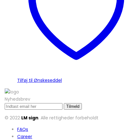
vælges
på
varesiden
Tilføj til Ønskeseddel
Nyhedsbrev
© 2022
LM sign
. Alle rettigheder forbeholdt
FAQs
Career