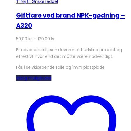
Tilføj til Ønskeseddel
Giftfare ved brand NPK-gødning –
A320
59,00
kr.
–
129,00
kr.
Et advarselsskilt, som leverer et budskab præcist og
effektivt hvor end det måtte være nødvendigt.
Fås i selvklæbende folie og 1mm plastplade.
Dette
Vælg muligheder
vare
har
flere
varianter.
Mulighederne
kan
vælges