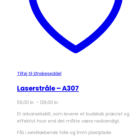
på
varesiden
Tilføj til Ønskeseddel
Laserstråle – A307
59,00
kr.
–
129,00
kr.
Et advarselsskilt, som leverer et budskab præcist og
effektivt hvor end det måtte være nødvendigt.
Fås i selvklæbende folie og 1mm plastplade.