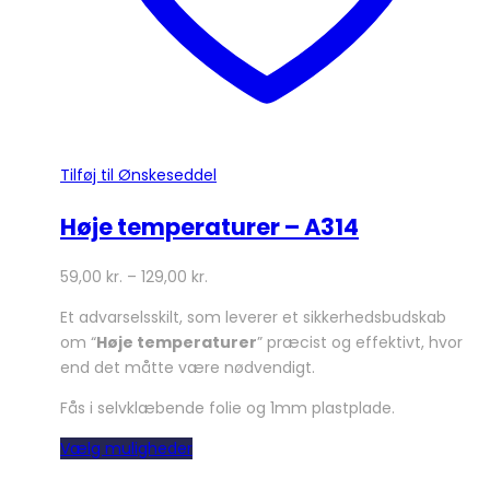
Tilføj til Ønskeseddel
Høje temperaturer – A314
59,00
kr.
–
129,00
kr.
Et advarselsskilt, som leverer et sikkerhedsbudskab
om “
Høje temperaturer
” præcist og effektivt, hvor
end det måtte være nødvendigt.
Fås i selvklæbende folie og 1mm plastplade.
Dette
Vælg muligheder
vare