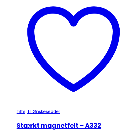
har
flere
varianter.
Mulighederne
kan
vælges
på
varesiden
Tilføj til Ønskeseddel
Stærkt magnetfelt – A332