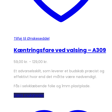
Tilføj til Ønskeseddel
Kæntringsfare ved valsing – A309
59,00
kr.
–
129,00
kr.
Et advarselsskilt, som leverer et budskab præcist og
effektivt hvor end det måtte være nødvendigt.
Fås i selvklæbende folie og 1mm plastplade.
Dette
Vælg muligheder
vare
har