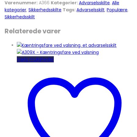
Varenummer:
A366
Kategorier:
Advarselsskilte
,
Alle
kategorier
,
Sikkerhedsskilte
Tags:
Advarselsskilt
,
Populære
,
Sikkerhedsskilt
Relaterede varer
Dette
Vælg muligheder
vare
har
flere
varianter.
Mulighederne
kan
vælges
på
varesiden