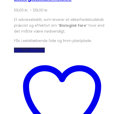
59,00
kr.
–
129,00
kr.
Et advarselsskilt, som leverer et sikkerhedsbudskab
præcist og effektivt om “
Biologisk fare
” hvor end
det måtte være nødvendigt.
Fås i selvklæbende folie og 1mm plastplade.
Dette
Vælg muligheder
vare
har
flere
varianter.
Mulighederne
kan
vælges
på
varesiden