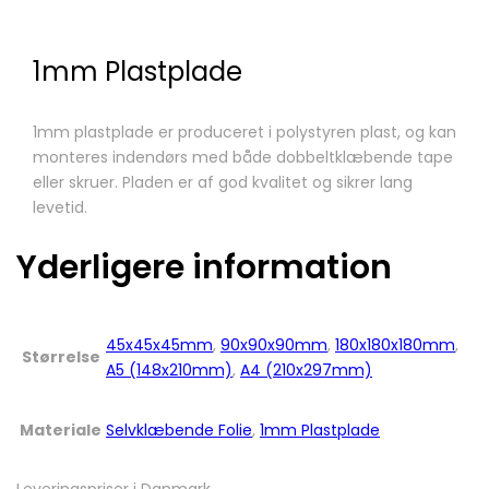
1mm Plastplade
1mm plastplade er produceret i polystyren plast, og kan
monteres indendørs med både dobbeltklæbende tape
eller skruer. Pladen er af god kvalitet og sikrer lang
levetid.
Yderligere information
45x45x45mm
,
90x90x90mm
,
180x180x180mm
,
Størrelse
A5 (148x210mm)
,
A4 (210x297mm)
Materiale
Selvklæbende Folie
,
1mm Plastplade