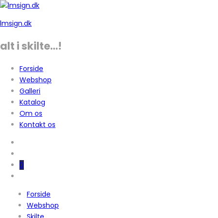
lmsign.dk
alt i skilte…!
Forside
Webshop
Galleri
Katalog
Om os
Kontakt os
0
Forside
Webshop
Skilte