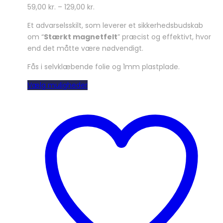
59,00
kr.
–
129,00
kr.
Et advarselsskilt, som leverer et sikkerhedsbudskab
om “
Stærkt magnetfelt
” præcist og effektivt, hvor
end det måtte være nødvendigt.
Fås i selvklæbende folie og 1mm plastplade.
Dette
Vælg muligheder
vare
har
flere
varianter.
Mulighederne
kan
vælges
på
varesiden