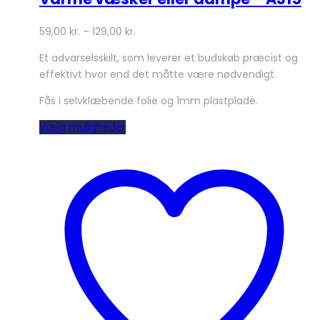
59,00
kr.
–
129,00
kr.
Et advarselsskilt, som leverer et budskab præcist og
effektivt hvor end det måtte være nødvendigt.
Fås i selvklæbende folie og 1mm plastplade.
Dette
Vælg muligheder
vare
har
flere
varianter.
Mulighederne
kan
vælges
på
varesiden