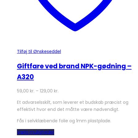
Tilføj til Ønskeseddel
Giftfare ved brand NPK-gødning –
A320
59,00
kr.
–
129,00
kr.
Et advarselsskilt, som leverer et budskab præcist og
effektivt hvor end det måtte være nødvendigt.
Fås i selvklæbende folie og 1mm plastplade.
Dette
Vælg muligheder