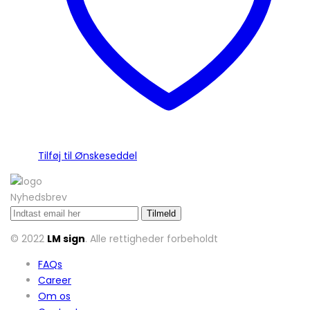
varesiden
Tilføj til Ønskeseddel
Nyhedsbrev
© 2022
LM sign
. Alle rettigheder forbeholdt
FAQs
Career
Om os