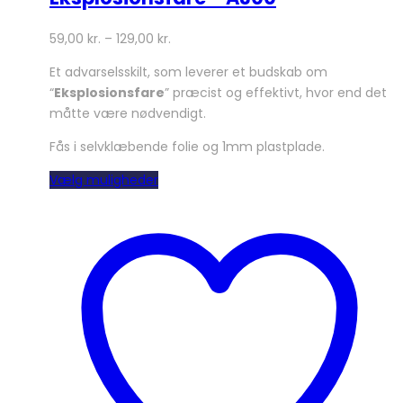
59,00
kr.
–
129,00
kr.
Et advarselsskilt, som leverer et budskab om
“
Eksplosionsfare
” præcist og effektivt, hvor end det
måtte være nødvendigt.
Fås i selvklæbende folie og 1mm plastplade.
Dette
Vælg muligheder
vare
har
flere
varianter.
Mulighederne
kan
vælges
på
varesiden