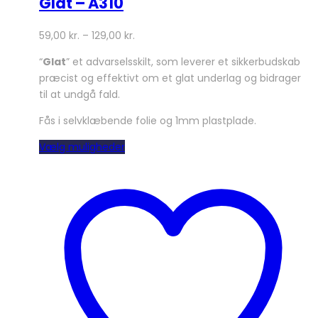
Glat – A310
59,00
kr.
–
129,00
kr.
“
Glat
” et advarselsskilt, som leverer et sikkerbudskab
præcist og effektivt om et glat underlag og bidrager
til at undgå fald.
Fås i selvklæbende folie og 1mm plastplade.
Dette
Vælg muligheder
vare
har
flere
varianter.
Mulighederne
kan
vælges
på
varesiden