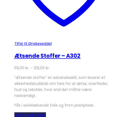
Tilføj til Ønskeseddel
Ætsende Stoffer – A302
59,00
kr.
–
129,00
kr.
“Ætsende stoffer” et advarselsskilt, som leverer et
sikkerhedsbudskab om fare for at ætse, overflader,
hud og tekstiler, hvor end det måtte være
nødvendigt.
Fås i selvklæbende folie og 1mm plastplade.
Dette
Vælg muligheder