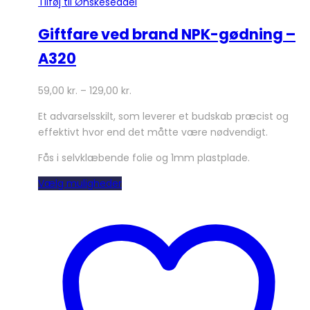
Tilføj til Ønskeseddel
Giftfare ved brand NPK-gødning –
A320
59,00
kr.
–
129,00
kr.
Et advarselsskilt, som leverer et budskab præcist og
effektivt hvor end det måtte være nødvendigt.
Fås i selvklæbende folie og 1mm plastplade.
Dette
Vælg muligheder
vare
har
flere
varianter.
Mulighederne
kan
vælges
på