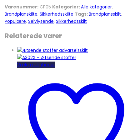
Varenummer:
CP05
Kategorier:
Alle kategorier
,
Brandplanskilte
,
Sikkerhedsskilte
Tags:
Brandplansskilt
,
Populære
,
Selvlysende
,
Sikkerhedsskilt
Relaterede varer
Dette
Vælg muligheder
vare
har
flere
varianter.
Mulighederne
kan
vælges
på
varesiden