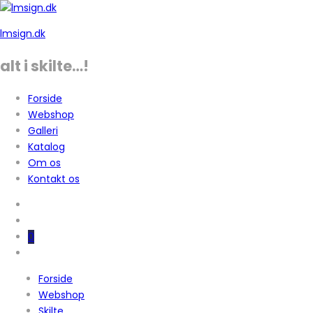
lmsign.dk
alt i skilte…!
Forside
Webshop
Galleri
Katalog
Om os
Kontakt os
0
Forside
Webshop
Skilte