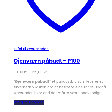
Tilføj til Ønskeseddel
Øjenværn påbudt – P100
59,00
kr.
–
129,00
kr.
“
Øjenværn påbudt
” et påbudsskilt, som leverer et
sikkerhedsbudskab om at beskytte øjne for at undgå
øjenskader, hvor end det måtte være nødvendigt.
Dette
Vælg muligheder
vare