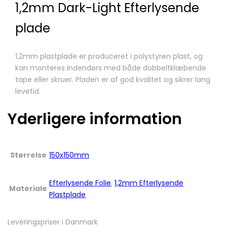
1,2mm Dark-Light Efterlysende
plade
1,2mm plastplade er produceret i polystyren plast, og
kan monteres indendørs med både dobbeltklæbende
tape eller skruer. Pladen er af god kvalitet og sikrer lang
levetid.
Yderligere information
Størrelse
150x150mm
Efterlysende Folie
,
1,2mm Efterlysende
Materiale
Plastplade
Leveringspriser i Danmark