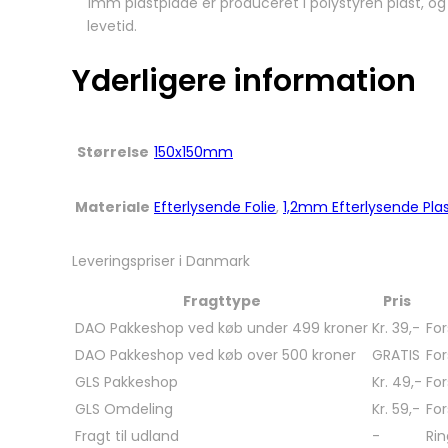
1mm plastplade er produceret i polystyren plast, o
levetid.
Yderligere information
Størrelse
150x150mm
Materiale
Efterlysende Folie
,
1,2mm Efterlysende Pla
Leveringspriser i Danmark
Fragttype
Pris
DAO Pakkeshop ved køb under 499 kroner
Kr. 39,-
For
DAO Pakkeshop ved køb over 500 kroner
GRATIS
For
GLS Pakkeshop
Kr. 49,-
For
GLS Omdeling
Kr. 59,-
For
Fragt til udland
-
Rin