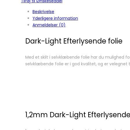
Tilføj til Ønskeseddel
Beskrivelse
Yderligere information
Anmeldelser (0)
Dark-Light Efterlysende folie
Med et skilt i selvklæbende folie har du mulighed fo
selvklæbende folie er i god kvalitet, og er velegne
1,2mm Dark-Light Efterlysend