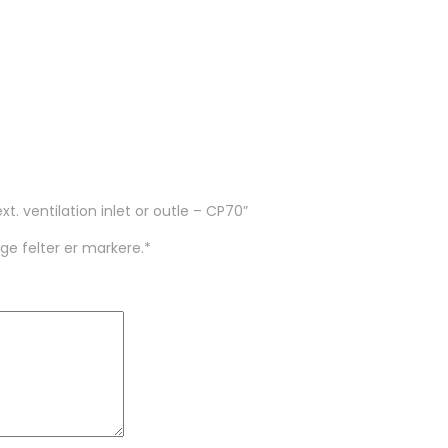
t. ventilation inlet or outle – CP70”
ige felter er markere.
*