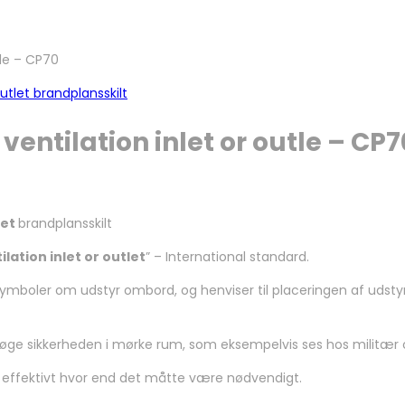
tle – CP70
 ventilation inlet or outle – CP7
let
brandplansskilt
ilation inlet or outlet
” – International standard.
ansymboler om udstyr ombord, og henviser til placeringen af uds
at øge sikkerheden i mørke rum, som eksempelvis ses hos militær 
g effektivt hvor end det måtte være nødvendigt.