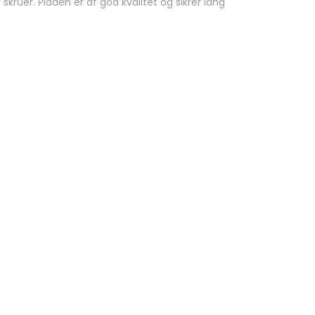
ruer. Pladen er af god kvalitet og sikrer lang