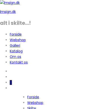
lmsign.dk
alt i skilte…!
Forside
Webshop
Galleri
Katalog
Om os
Kontakt os
0
Forside
Webshop
Skilte