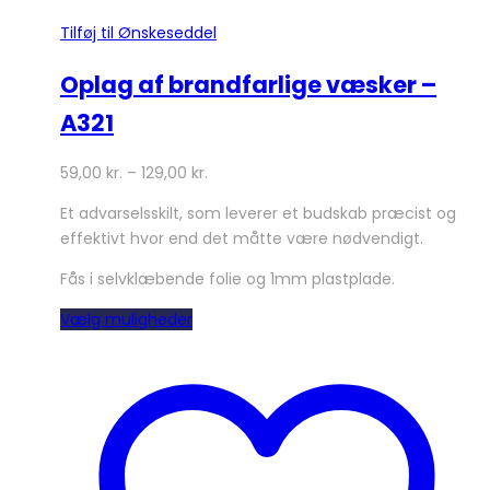
Tilføj til Ønskeseddel
Oplag af brandfarlige væsker –
A321
59,00
kr.
–
129,00
kr.
Et advarselsskilt, som leverer et budskab præcist og
effektivt hvor end det måtte være nødvendigt.
Fås i selvklæbende folie og 1mm plastplade.
Dette
Vælg muligheder
vare
har
flere
varianter.
Mulighederne
kan