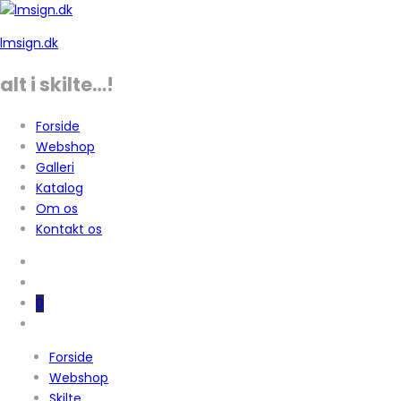
lmsign.dk
alt i skilte…!
Forside
Webshop
Galleri
Katalog
Om os
Kontakt os
0
Forside
Webshop
Skilte