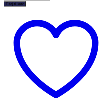
-
Tilføj til kurv
H403
quantity