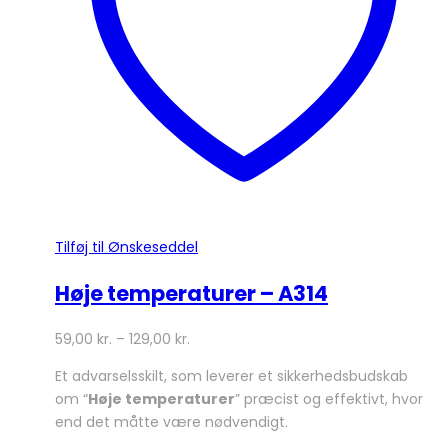
på
varesiden
Tilføj til Ønskeseddel
Høje temperaturer – A314
59,00
kr.
–
129,00
kr.
Et advarselsskilt, som leverer et sikkerhedsbudskab
om “
Høje temperaturer
” præcist og effektivt, hvor
end det måtte være nødvendigt.