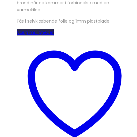
brand når de kommer i forbindelse med en
varmekilde
Fås i selvklæbende folie og 1mm plastplade.
Dette
Vælg muligheder
vare
har
flere
varianter.
Mulighederne
kan
vælges
på
varesiden