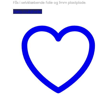
Fås i selvklæbende folie og 1mm plastplade.
Dette
Vælg muligheder
vare
har
flere
varianter.
Mulighederne
kan
vælges
på
varesiden