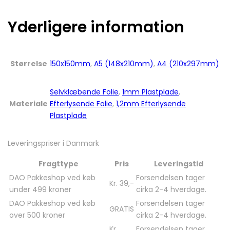
Yderligere information
Størrelse
150x150mm
,
A5 (148x210mm)
,
A4 (210x297mm)
Selvklæbende Folie
,
1mm Plastplade
,
Materiale
Efterlysende Folie
,
1,2mm Efterlysende
Plastplade
Leveringspriser i Danmark
Fragttype
Pris
Leveringstid
DAO Pakkeshop ved køb
Forsendelsen tager
Kr. 39,-
under 499 kroner
cirka 2-4 hverdage.
DAO Pakkeshop ved køb
Forsendelsen tager
GRATIS
over 500 kroner
cirka 2-4 hverdage.
Kr.
Forsendelsen tager