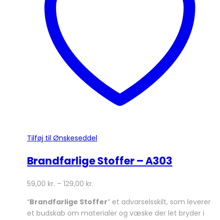
kan
vælges
på
varesiden
Tilføj til Ønskeseddel
Brandfarlige Stoffer – A303
59,00
kr.
–
129,00
kr.
“
Brandfarlige Stoffer
” et advarselsskilt, som leverer
et budskab om materialer og væske der let bryder i