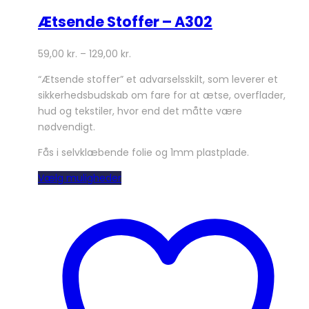
Ætsende Stoffer – A302
59,00
kr.
–
129,00
kr.
“Ætsende stoffer” et advarselsskilt, som leverer et
sikkerhedsbudskab om fare for at ætse, overflader,
hud og tekstiler, hvor end det måtte være
nødvendigt.
Fås i selvklæbende folie og 1mm plastplade.
Dette
Vælg muligheder
vare
har
flere
varianter.
Mulighederne
kan
vælges
på