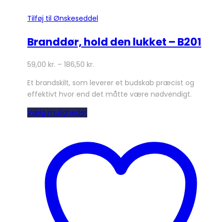
Tilføj til Ønskeseddel
Branddør, hold den lukket – B201
59,00
kr.
–
186,50
kr.
Et brandskilt, som leverer et budskab præcist og
effektivt hvor end det måtte være nødvendigt.
Dette
Vælg muligheder
vare
har
flere
varianter.
Mulighederne
kan
vælges
på
varesiden