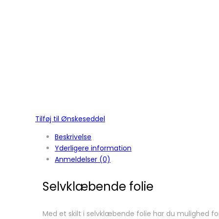
Tilføj til Ønskeseddel
Beskrivelse
Yderligere information
Anmeldelser (0)
Selvklæbende folie
Med et skilt i selvklæbende folie har du mulighed fo