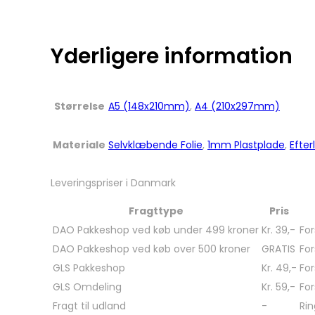
Yderligere information
Størrelse
A5 (148x210mm)
,
A4 (210x297mm)
Materiale
Selvklæbende Folie
,
1mm Plastplade
,
Efter
Leveringspriser i Danmark
Fragttype
Pris
DAO Pakkeshop ved køb under 499 kroner
Kr. 39,-
For
DAO Pakkeshop ved køb over 500 kroner
GRATIS
For
GLS Pakkeshop
Kr. 49,-
For
GLS Omdeling
Kr. 59,-
For
Fragt til udland
-
Rin