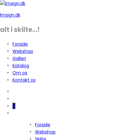
lmsign.dk
alt i skilte…!
Forside
Webshop
Galleri
Katalog
Om os
Kontakt os
0
Forside
Webshop
Skilte