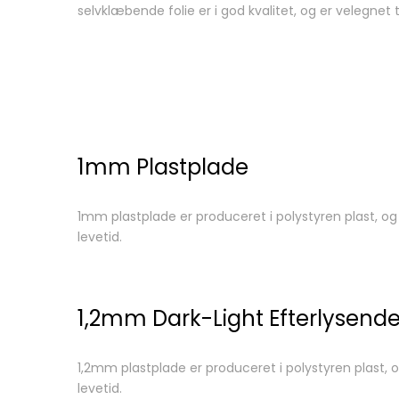
selvklæbende folie er i god kvalitet, og er velegne
1mm Plastplade
1mm plastplade er produceret i polystyren plast, o
levetid.
1,2mm Dark-Light Efterlysend
1,2mm plastplade er produceret i polystyren plast,
levetid.