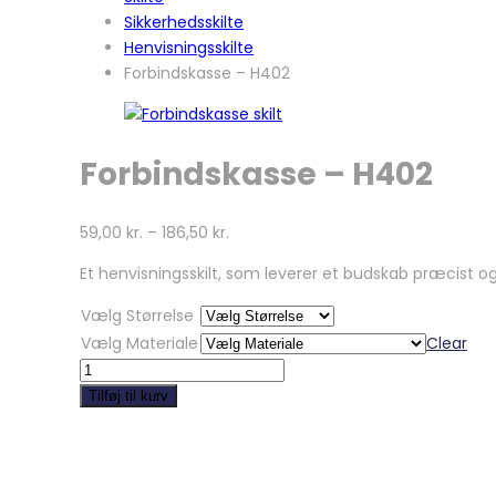
Sikkerhedsskilte
Henvisningsskilte
Forbindskasse – H402
Forbindskasse – H402
59,00
kr.
–
186,50
kr.
Et henvisningsskilt, som leverer et budskab præcist 
Vælg Størrelse
Vælg Materiale
Clear
Forbindskasse
-
Tilføj til kurv
H402
quantity