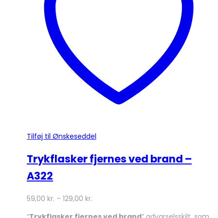
Tilføj til Ønskeseddel
Trykflasker fjernes ved brand –
A322
59,00
kr.
–
129,00
kr.
“
Trykflasker fjernes ved brand
” advarselsskilt, som