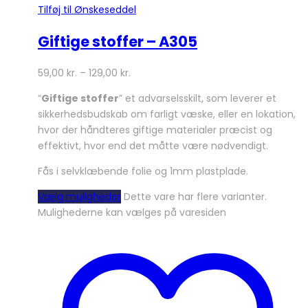
Tilføj til Ønskeseddel
Giftige stoffer – A305
59,00
kr.
–
129,00
kr.
“
Giftige stoffer
” et advarselsskilt, som leverer et
sikkerhedsbudskab om farligt væske, eller en lokation,
hvor der håndteres giftige materialer præcist og
effektivt, hvor end det måtte være nødvendigt.
Fås i selvklæbende folie og 1mm plastplade.
Vælg muligheder
Dette vare har flere varianter.
Mulighederne kan vælges på varesiden