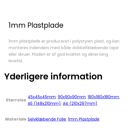
1mm Plastplade
1mm plastplade er produceret i polystyren plast, og kan
monteres indendørs med både dobbeltklæbende tape
eller skruer. Pladen er af god kvalitet og sikrer lang
levetid.
Yderligere information
45x45x45mm
,
90x90x90mm
,
180x180x180mm
,
Størrelse
A5 (148x210mm)
,
A4 (210x297mm)
Materiale
Selvklæbende Folie
,
1mm Plastplade