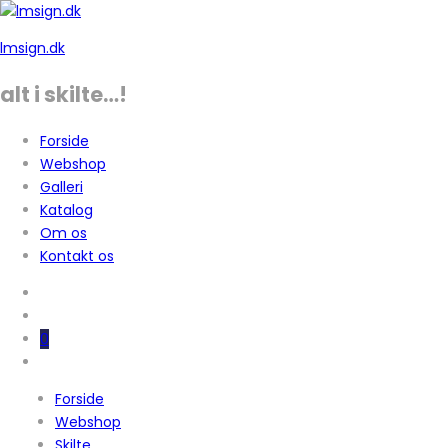
lmsign.dk
alt i skilte…!
Forside
Webshop
Galleri
Katalog
Om os
Kontakt os
0
Forside
Webshop
Skilte