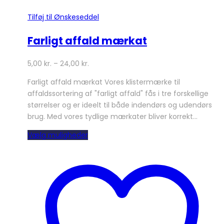
Tilføj til Ønskeseddel
Farligt affald mærkat
5,00
kr.
–
24,00
kr.
Farligt affald mærkat Vores klistermærke til
affaldssortering af "farligt affald" fås i tre forskellige
størrelser og er ideelt til både indendørs og udendørs
brug. Med vores tydlige mærkater bliver korrekt…
Dette
Vælg muligheder
vare
har
flere
varianter.
Mulighederne
kan
vælges