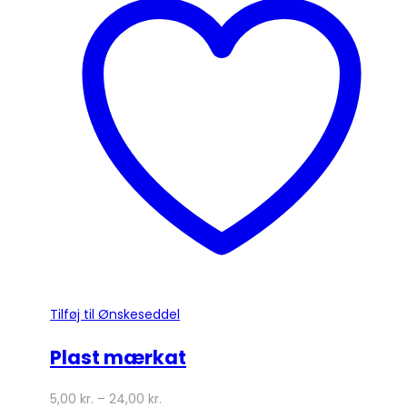
flere
varianter.
Mulighederne
kan
vælges
på
varesiden
Tilføj til Ønskeseddel
Plast mærkat
5,00
kr.
–
24,00
kr.