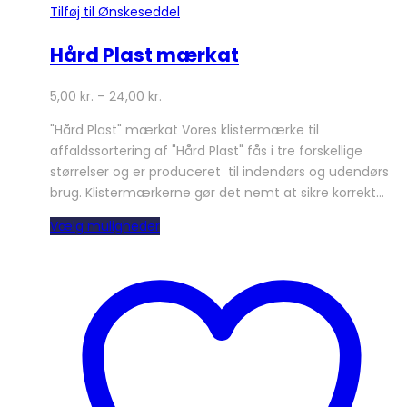
Tilføj til Ønskeseddel
Hård Plast mærkat
5,00
kr.
–
24,00
kr.
"Hård Plast" mærkat Vores klistermærke til
affaldssortering af "Hård Plast" fås i tre forskellige
størrelser og er produceret til indendørs og udendørs
brug. Klistermærkerne gør det nemt at sikre korrekt…
Dette
Vælg muligheder
vare
har
flere
varianter.
Mulighederne
kan
vælges
på