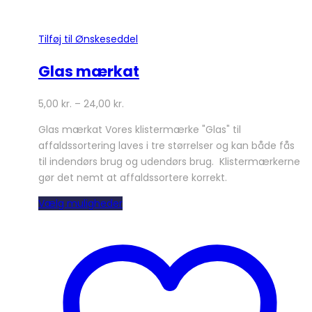
Tilføj til Ønskeseddel
Glas mærkat
5,00
kr.
–
24,00
kr.
Glas mærkat Vores klistermærke "Glas" til
affaldssortering laves i tre størrelser og kan både fås
til indendørs brug og udendørs brug. Klistermærkerne
gør det nemt at affaldssortere korrekt.
Dette
Vælg muligheder
vare
har
flere
varianter.
Mulighederne
kan