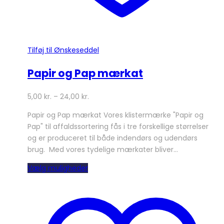
Tilføj til Ønskeseddel
Papir og Pap mærkat
5,00
kr.
–
24,00
kr.
Papir og Pap mærkat Vores klistermærke "Papir og
Pap" til affaldssortering fås i tre forskellige størrelser
og er produceret til både indendørs og udendørs
brug. Med vores tydelige mærkater bliver…
Dette
Vælg muligheder
vare
har
flere
varianter.