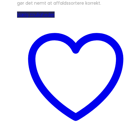
gør det nemt at affaldssortere korrekt.
Dette
Vælg muligheder
vare
har
flere
varianter.
Mulighederne
kan
vælges
på
varesiden