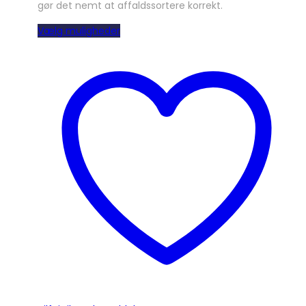
gør det nemt at affaldssortere korrekt.
Dette
Vælg muligheder
vare
har
flere
varianter.
Mulighederne
kan
vælges
på
varesiden