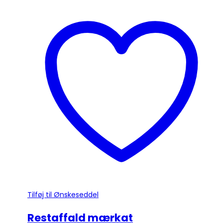
vare
har
flere
varianter.
Mulighederne
kan
vælges
på
varesiden
Tilføj til Ønskeseddel
Restaffald mærkat