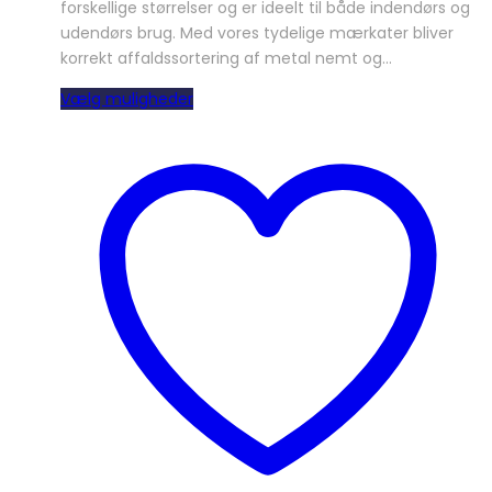
forskellige størrelser og er ideelt til både indendørs og
udendørs brug. Med vores tydelige mærkater bliver
korrekt affaldssortering af metal nemt og…
Dette
Vælg muligheder
vare
har
flere
varianter.
Mulighederne
kan
vælges
på
varesiden