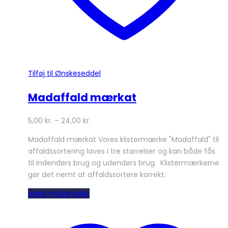
Tilføj til Ønskeseddel
Madaffald mærkat
5,00
kr.
–
24,00
kr.
Madaffald mærkat Vores klistermærke "Madaffald" til
affaldssortering laves i tre størrelser og kan både fås
til indendørs brug og udendørs brug. Klistermærkerne
gør det nemt at affaldssortere korrekt.
Dette
Vælg muligheder
vare
har