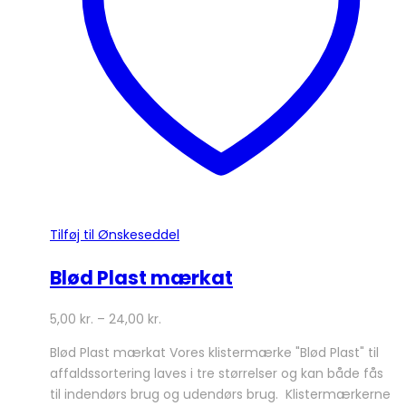
vælges
på
varesiden
Tilføj til Ønskeseddel
Blød Plast mærkat
5,00
kr.
–
24,00
kr.
Blød Plast mærkat Vores klistermærke "Blød Plast" til
affaldssortering laves i tre størrelser og kan både fås
til indendørs brug og udendørs brug. Klistermærkerne