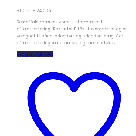
5,00
kr.
–
24,00
kr.
Restaffald mærkat Vores klistermærke til
affaldssortering "Restaffald" fås i tre størrelser og er
velegnet til både indendørs og udendørs brug. Gør
affaldssorteringen nemmere og mere effektiv.
Dette
Vælg muligheder
vare
har
flere
varianter.
Mulighederne
kan
vælges
på
varesiden