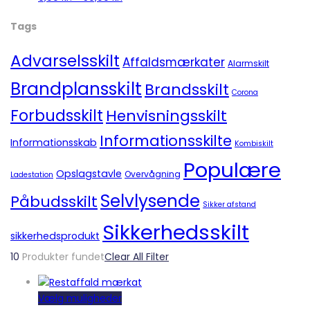
Tags
Advarselsskilt
Affaldsmærkater
Alarmskilt
Brandplansskilt
Brandsskilt
Corona
Forbudsskilt
Henvisningsskilt
Informationsskilte
Informationsskab
Kombiskilt
Populære
Opslagstavle
Overvågning
Ladestation
Selvlysende
Påbudsskilt
Sikker afstand
Sikkerhedsskilt
sikkerhedsprodukt
10
Produkter fundet
Clear All Filter
Dette
Vælg muligheder