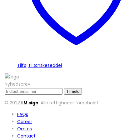
varesiden
Tilføj til Ønskeseddel
Nyhedsbrev
© 2022
LM sign
. Alle rettigheder forbeholdt
FAQs
Career
Om os
Contact