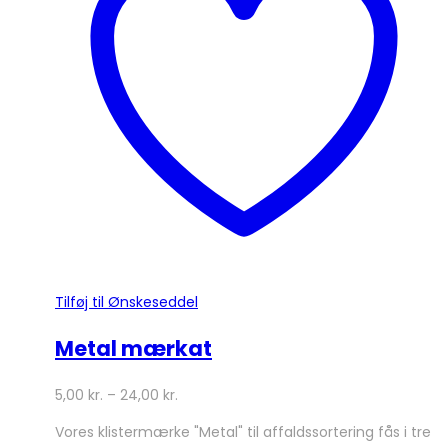
Mulighederne
kan
vælges
på
varesiden
Tilføj til Ønskeseddel
Metal mærkat
5,00
kr.
–
24,00
kr.
Vores klistermærke "Metal" til affaldssortering fås i tre