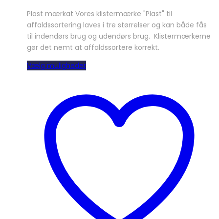
Plast mærkat Vores klistermærke "Plast" til
affaldssortering laves i tre størrelser og kan både fås
til indendørs brug og udendørs brug. Klistermærkerne
gør det nemt at affaldssortere korrekt.
Dette
Vælg muligheder
vare
har
flere
varianter.
Mulighederne
kan
vælges
på
varesiden