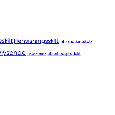
skilt
Henvisningsskilt
Informationsskab
vlysende
sikkerhedsprodukt
Sikker afstand