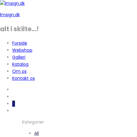
lmsign.dk
alt i skilte…!
Forside
Webshop
Galleri
Katalog
Om os
Kontakt os
0
Kategorier
All