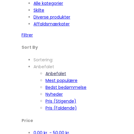
Alle kategorier
Skilte
Diverse produkter
Affaldsmærkater
Filtrer
Sort By
Sortering:
Anbefalet
Anbefalet
Mest populære
Bedst bedømmelse
Nyheder
Pris (Stigende)
Pris (Faldende)
Price
0,00
kr.
-
50,00
kr.