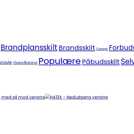
Brandplansskilt
Brandsskilt
Forbuds
Corona
Populære
Sel
Påbudsskilt
stavle
Overvågning