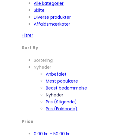
Alle kategorier
Skilte
Diverse produkter
Affaldsmærkater
Filtrer
Sort By
Sortering:
Nyheder
Anbefalet
Mest populære
Bedst bedømmelse
Nyheder
Pris (Stigende)
Pris (Faldende)
Price
0,00
kr.
-
50,00
kr.