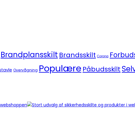
Brandplansskilt
Brandsskilt
Forbuds
Corona
Populære
Sel
Påbudsskilt
stavle
Overvågning