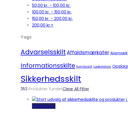
50,00
kr.
-
100,00
kr.
100,00
kr.
-
150,00
kr.
150,00
kr.
-
200,00
kr.
200,00
kr.
+
Tags
Advarselsskilt
Affaldsmærkater
Alarmskilt
Informationsskilte
Opslag
Kombiskilt
Ladestation
Sikkerhedsskilt
353
Produkter fundet
Clear All Filter
Tilføj til kurv