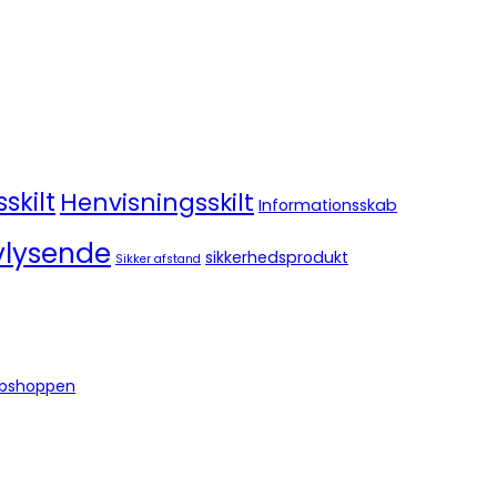
skilt
Henvisningsskilt
Informationsskab
vlysende
sikkerhedsprodukt
Sikker afstand