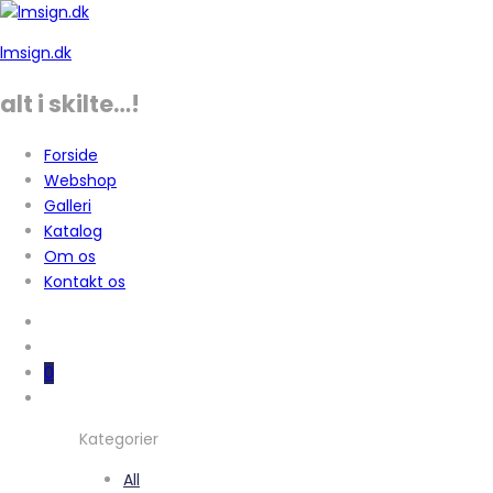
lmsign.dk
alt i skilte…!
Forside
Webshop
Galleri
Katalog
Om os
Kontakt os
0
Kategorier
All