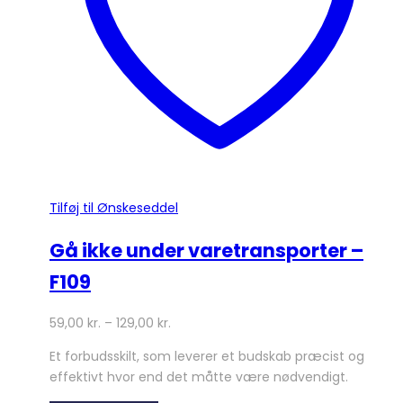
på
varesiden
Tilføj til Ønskeseddel
Gå ikke under varetransporter –
F109
59,00
kr.
–
129,00
kr.
Et forbudsskilt, som leverer et budskab præcist og
effektivt hvor end det måtte være nødvendigt.