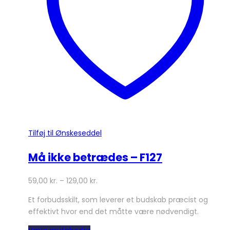
vælges
på
varesiden
Tilføj til Ønskeseddel
Må ikke betrædes – F127
59,00
kr.
–
129,00
kr.
Et forbudsskilt, som leverer et budskab præcist og
effektivt hvor end det måtte være nødvendigt.