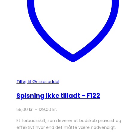
kan
vælges
på
varesiden
Tilføj til Ønskeseddel
Spisning ikke tilladt – F122
59,00
kr.
–
129,00
kr.
Et forbudsskilt, som leverer et budskab præcist og
effektivt hvor end det måtte være nødvendigt.