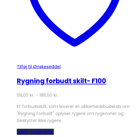
varesiden
Tilføj til Ønskeseddel
Rygning forbudt skilt- F100
59,00
kr.
–
186,50
kr.
Et forbudsskilt, som leverer et sikkerhedsbudskab om
"Rygning forbudt" oplyser rygere om rygezoner og
beskytter ikke rygere.
Dette
Vælg muligheder