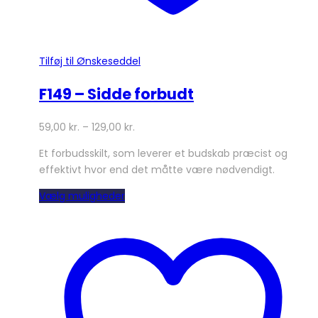
Tilføj til Ønskeseddel
F149 – Sidde forbudt
59,00
kr.
–
129,00
kr.
Et forbudsskilt, som leverer et budskab præcist og
effektivt hvor end det måtte være nødvendigt.
Dette
Vælg muligheder
vare
har
flere
varianter.
Mulighederne
kan
vælges