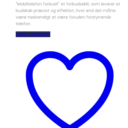
"Mobiltelefon forbudt" et forbudsskilt, som leverer et
budskab præcist og effektivt, hvor end det måtte
være nødvendigt at være foruden forstyrrende
telefon.
Dette
Vælg muligheder
vare
har
flere
varianter.
Mulighederne
kan
vælges
på
varesiden