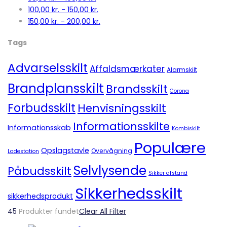
100,00
kr.
-
150,00
kr.
150,00
kr.
-
200,00
kr.
Tags
Advarselsskilt
Affaldsmærkater
Alarmskilt
Brandplansskilt
Brandsskilt
Corona
Forbudsskilt
Henvisningsskilt
Informationsskilte
Informationsskab
Kombiskilt
Populære
Opslagstavle
Overvågning
Ladestation
Selvlysende
Påbudsskilt
Sikker afstand
Sikkerhedsskilt
sikkerhedsprodukt
45
Produkter fundet
Clear All Filter