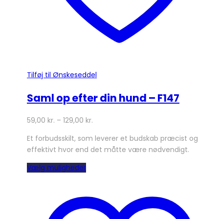
Tilføj til Ønskeseddel
Saml op efter din hund – F147
59,00
kr.
–
129,00
kr.
Et forbudsskilt, som leverer et budskab præcist og
effektivt hvor end det måtte være nødvendigt.
Dette
Vælg muligheder
vare
har
flere
varianter.