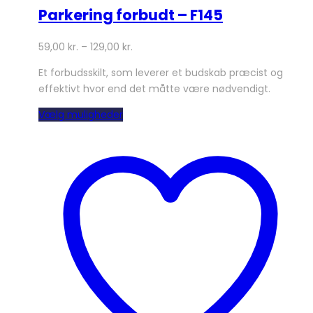
Parkering forbudt – F145
59,00
kr.
–
129,00
kr.
Et forbudsskilt, som leverer et budskab præcist og
effektivt hvor end det måtte være nødvendigt.
Dette
Vælg muligheder
vare
har
flere
varianter.
Mulighederne
kan
vælges
på
varesiden