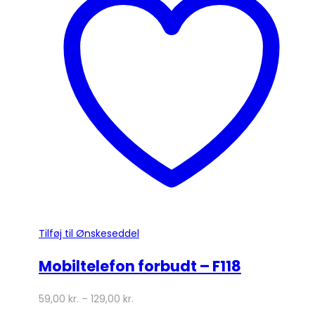
varianter.
Mulighederne
kan
vælges
på
varesiden
Tilføj til Ønskeseddel
Mobiltelefon forbudt – F118
59,00
kr.
–
129,00
kr.