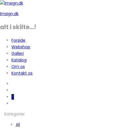
lmsign.dk
alt i skilte…!
Forside
Webshop
Galleri
Katalog
Om os
Kontakt os
0
Kategorier
All