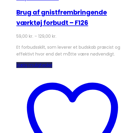
Brug af gnistfrembringende
værktøj forbudt – F126
59,00
kr.
–
129,00
kr.
Et forbudsskilt, som leverer et budskab præcist og
effektivt hvor end det måtte være nødvendigt.
Dette
Vælg muligheder
vare
har
flere
varianter.
Mulighederne
kan
vælges
på
varesiden