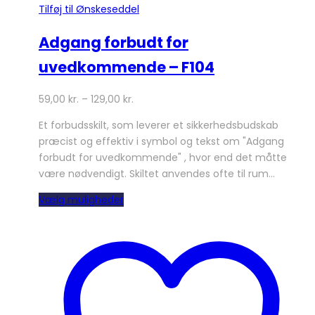
Tilføj til Ønskeseddel
Adgang forbudt for
uvedkommende – F104
59,00
kr.
–
129,00
kr.
Et forbudsskilt, som leverer et sikkerhedsbudskab
præcist og effektiv i symbol og tekst om "Adgang
forbudt for uvedkommende" , hvor end det måtte
være nødvendigt. Skiltet anvendes ofte til rum…
Dette
Vælg muligheder
vare
har
flere
varianter.
Mulighederne
kan
vælges