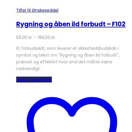
Tilføj til Ønskeseddel
Rygning og åben ild forbudt – F102
59,00
kr.
–
186,50
kr.
Et forbudsskilt, som leverer et sikkerhedsbudskab i
symbol og tekst om "Rygning og åben ild forbudt",
præcist og effektivt hvor end det måtte være
nødvendigt.
Dette
Vælg muligheder
vare
har
flere
varianter.
Mulighederne
kan
vælges