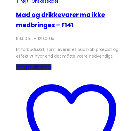
Tilføj til Ønskeseddel
Mad og drikkevarer må ikke
medbringes – F141
59,00
kr.
–
129,00
kr.
Et forbudsskilt, som leverer et budskab præcist og
effektivt hvor end det måtte være nødvendigt.
Dette
Vælg muligheder
vare
har
flere
varianter.
Mulighederne
kan
vælges
på
varesiden